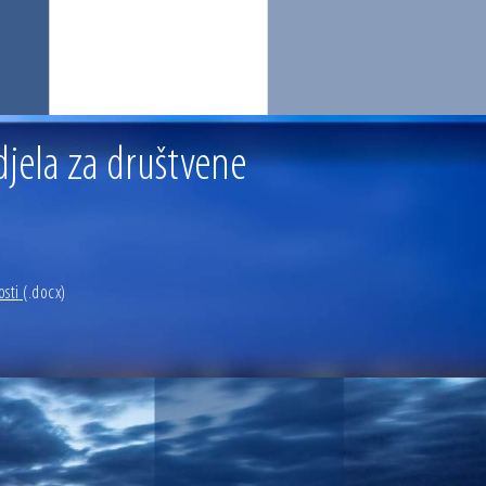
djela za društvene
osti
(.docx)