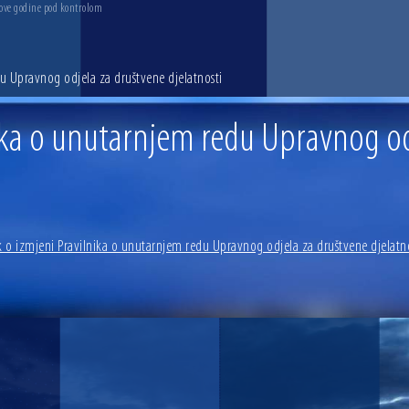
 ove godine pod kontrolom
du Upravnog odjela za društvene djelatnosti
nika o unutarnjem redu Upravnog o
k o izmjeni Pravilnika o unutarnjem redu Upravnog odjela za društvene djelatn