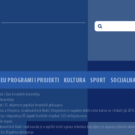
EU PROGRAMI I PROJEKTI
KULTURA
SPORT
SOCIJALNA
ti i Dan hrvatskih branitelja
 branitelja
i 35. obljetnice pogibije hrvatskih policajaca
ića u Višnjevcu. Gradonačelnik Radić: Višnjevčani će napokon dobiti cestu kakvu su i trebali još 2015
ciju i dogradnju OŠ Jagode Truhelke vrijedan 5,45 milijuna eura
ski mjesec
onačelnik Radić istaknuo da je u osječke vrtiće upisan rekordan broj djece, te najavio cjelovitu obno
ežio 30 godina djelovanja