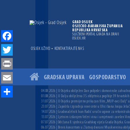
GRAD OSIJEK
OSJEČKO-BARANJSKA ŽUPANIJA
REPUBLIKA HRVATSKA
SLUŽBENI PORTAL GRADA NA DRAVI
OSIJEK.HR
Facebook
•
OSIJEK UŽIVO
KONTAKTIRAJTE NAS
Twitter
Print
GRADSKA UPRAVA
GOSPODARSTVO
Email
04.08.2026 | U Osijeku obilježen Dan pobjede i domovinske zahvalnos
01.08.2026 | U Dalju obilježena 35. obljetnica pogibije 39 hrvatskih
Share
31.07.2026 | U Osijeku premijerno prikazan film „MUP-ovci Dalj“ uoč
23.07.2026 | Započela izgradnja nove ceste u Ulici bana Josipa Jelač
14.07.2026 | Gradonačelnik Ivan Radić uručio ugovor za rekonstruk
13.07.2026 | Ljetnim izdanjem Večeri vina i umjetnosti završen Vin
07.07.2026 | Održana 8. sjednica Gradskog vijeća Grada Osijeka. Grad
06.07.2026 | Brevis koncertom u Zlatnoj dvorani Musikvereina obilj