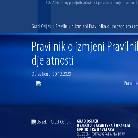
04.07.2026 | Zbog povoljnih vodostaja i pravodobnih mjera komarci
Grad Osijek
» Pravilnik o izmjeni Pravilnika o unutarnjem re
Pravilnik o izmjeni Pravil
djelatnosti
Objavljeno: 30.12.2020
Pravilni
GRAD OSIJEK
OSJEČKO-BARANJSKA ŽUPANIJA
REPUBLIKA HRVATSKA
SLUŽBENI PORTAL GRADA NA DRAVI