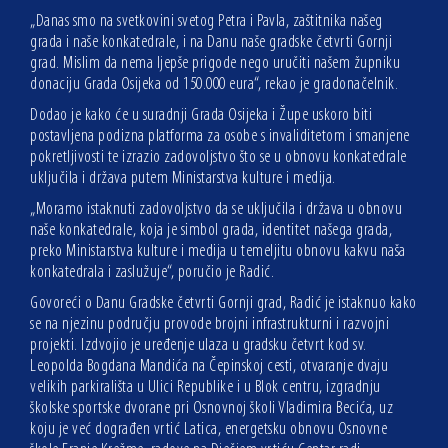
„Danas smo na svetkovini svetog Petra i Pavla, zaštitnika našeg
grada i naše konkatedrale, i na Danu naše gradske četvrti Gornji
grad. Mislim da nema ljepše prigode nego uručiti našem župniku
donaciju Grada Osijeka od 150.000 eura“, rekao je gradonačelnik.
Dodao je kako će u suradnji Grada Osijeka i Župe uskoro biti
postavljena podizna platforma za osobe s invaliditetom i smanjene
pokretljivosti te izrazio zadovoljstvo što se u obnovu konkatedrale
uključila i država putem Ministarstva kulture i medija.
„Moramo istaknuti zadovoljstvo da se uključila i država u obnovu
naše konkatedrale, koja je simbol grada, identitet našega grada,
preko Ministarstva kulture i medija u temeljitu obnovu kakvu naša
konkatedrala i zaslužuje“, poručio je Radić.
Govoreći o Danu Gradske četvrti Gornji grad, Radić je istaknuo kako
se na njezinu području provode brojni infrastrukturni i razvojni
projekti. Izdvojio je uređenje ulaza u gradsku četvrt kod sv.
Leopolda Bogdana Mandića na Čepinskoj cesti, otvaranje dvaju
velikih parkirališta u Ulici Republike i u Blok centru, izgradnju
školske sportske dvorane pri Osnovnoj školi Vladimira Becića, uz
koju je već dograđen vrtić Latica, energetsku obnovu Osnovne