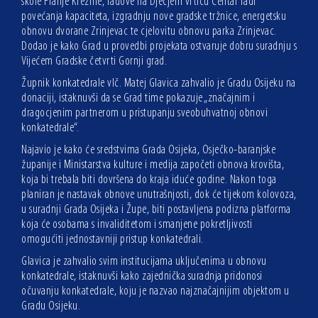
škole Franje Krežme, radove na Dječjem vrtiću Centar radi
povećanja kapaciteta, izgradnju nove gradske tržnice, energetsku
obnovu dvorane Zrinjevac te cjelovitu obnovu parka Zrinjevac.
Dodao je kako Grad u provedbi projekata ostvaruje dobru suradnju s
Vijećem Gradske četvrti Gornji grad.
Župnik konkatedrale vlč. Matej Glavica zahvalio je Gradu Osijeku na
donaciji, istaknuvši da se Grad time pokazuje „značajnim i
dragocjenim partnerom u pristupanju sveobuhvatnoj obnovi
konkatedrale“.
Najavio je kako će sredstvima Grada Osijeka, Osječko-baranjske
županije i Ministarstva kulture i medija započeti obnova krovišta,
koja bi trebala biti dovršena do kraja iduće godine. Nakon toga
planiran je nastavak obnove unutrašnjosti, dok će tijekom kolovoza,
u suradnji Grada Osijeka i Župe, biti postavljena podizna platforma
koja će osobama s invaliditetom i smanjene pokretljivosti
omogućiti jednostavniji pristup konkatedrali.
Glavica je zahvalio svim institucijama uključenima u obnovu
konkatedrale, istaknuvši kako zajednička suradnja pridonosi
očuvanju konkatedrale, koju je nazvao najznačajnijim objektom u
Gradu Osijeku.