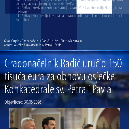
obnovu glavnog osječkog Trga Ante Starčevića
06.07.2026 | Brevis koncertom u Zlatnoj dvorani Musikvereina obilježio 30 godina
djelovanja
04.07.2026 | Zbog povoljnih vodostaja i pravodobnih mjera komarci ove godine pod
kontrolom
Grad Osijek
» Gradonačelnik Radić uručio 150 tisuća eura za
obnovu osječke Konkatedrale sv. Petra i Pavla
Gradonačelnik Radić uručio 150
tisuća eura za obnovu osječke
Konkatedrale sv. Petra i Pavla
Objavljeno: 30.06.2026