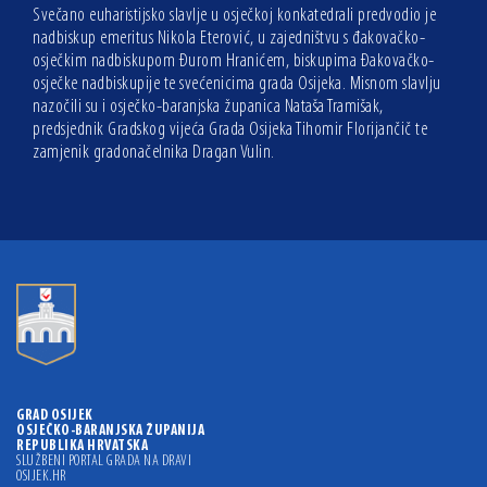
Svečano euharistijsko slavlje u osječkoj konkatedrali predvodio je
nadbiskup emeritus Nikola Eterović, u zajedništvu s đakovačko-
osječkim nadbiskupom Đurom Hranićem, biskupima Đakovačko-
osječke nadbiskupije te svećenicima grada Osijeka. Misnom slavlju
nazočili su i osječko-baranjska županica Nataša Tramišak,
predsjednik Gradskog vijeća Grada Osijeka Tihomir Florijančič te
zamjenik gradonačelnika Dragan Vulin.
GRAD OSIJEK
OSJEČKO-BARANJSKA ŽUPANIJA
REPUBLIKA HRVATSKA
SLUŽBENI PORTAL GRADA NA DRAVI
OSIJEK.HR