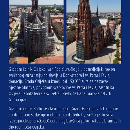
Gradonačelnik Osijeka Ivan Radić uručio je u ponedjeljak, nakon
svečanog euharistijskog slavlja u Konkatedrali sv. Petra i Pavla,
donaciju Grada Osijeka u iznosu od 150.000 eura za nastavak
njezine obnove, povodom svetkovine sv. Petra i Pavla, zaštitnika
Osijeka i Konkatedrale sv. Petra i Pavla, te Dana Gradske četvrti
Gornji grad.
Gradonačelnik Radić je istaknuo kako Grad Osijek od 2021. godine
kontinuirano sudjeluje u obnovi konkatedrale, za što je do sada
izdvojio ukupno 400.000 eura, naglasivši da je konkatedrala simbol i
dio identiteta Osijeka.