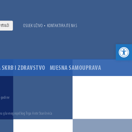
•
OSIJEK UŽIVO
KONTAKTIRAJTE NAS
Open toolbar
 SKRB I ZDRAVSTVO
MJESNA SAMOUPRAVA
. godine
vu glavnog osječkog Trga Ante Starčevića