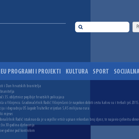
EU PROGRAMI I PROJEKTI
KULTURA
SPORT
SOCIJALNA
ti i Dan hrvatskih branitelja
 branitelja
i 35. obljetnice pogibije hrvatskih policajaca
ića u Višnjevcu. Gradonačelnik Radić: Višnjevčani će napokon dobiti cestu kakvu su i trebali još 2015
ciju i dogradnju OŠ Jagode Truhelke vrijedan 5,45 milijuna eura
ski mjesec
onačelnik Radić istaknuo da je u osječke vrtiće upisan rekordan broj djece, te najavio cjelovitu obno
ežio 30 godina djelovanja
 ove godine pod kontrolom