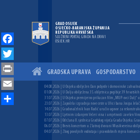
GRAD OSIJEK
OSJEČKO-BARANJSKA ŽUPANIJA
REPUBLIKA HRVATSKA
SLUŽBENI PORTAL GRADA NA DRAVI
OSIJEK.HR
Facebook
Twitter
GRADSKA UPRAVA
GOSPODARSTVO
Print
04.08.2026 | U Osijeku obilježen Dan pobjede i domovinske zahvalnos
Email
01.08.2026 | U Dalju obilježena 35. obljetnica pogibije 39 hrvatskih
31.07.2026 | U Osijeku premijerno prikazan film „MUP-ovci Dalj“ uoč
23.07.2026 | Započela izgradnja nove ceste u Ulici bana Josipa Jelač
Share
14.07.2026 | Gradonačelnik Ivan Radić uručio ugovor za rekonstruk
13.07.2026 | Ljetnim izdanjem Večeri vina i umjetnosti završen Vin
07.07.2026 | Održana 8. sjednica Gradskog vijeća Grada Osijeka. Grad
06.07.2026 | Brevis koncertom u Zlatnoj dvorani Musikvereina obilj
04.07.2026 | Zbog povoljnih vodostaja i pravodobnih mjera komarci