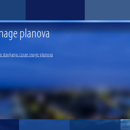
snage planova
o stavljanju izvan snage planova