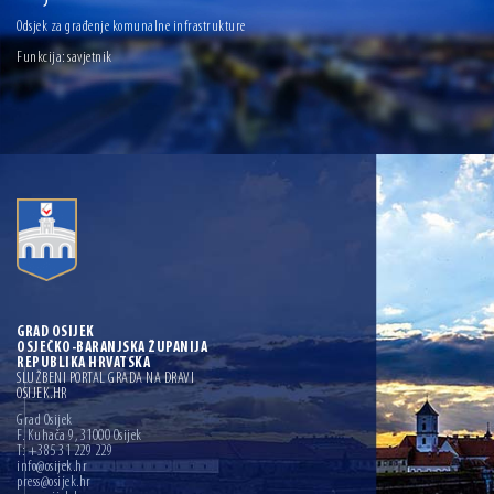
13.07.2026 | Ljetnim izdanjem Večeri vina i umjetnosti završen Vinski mjesec
Odsjek za građenje komunalne infrastrukture
Funkcija: savjetnik
07.07.2026 | Održana 8. sjednica Gradskog vijeća Grada Osijeka. Gradonačelnik
Radić istaknuo da je u osječke vrtiće upisan rekordan broj djece, te najavio cjelovitu
obnovu glavnog osječkog Trga Ante Starčevića
06.07.2026 | Brevis koncertom u Zlatnoj dvorani Musikvereina obilježio 30 godina
djelovanja
04.07.2026 | Zbog povoljnih vodostaja i pravodobnih mjera komarci ove godine pod
kontrolom
04.08.2026 | U Osijeku obilježen Dan pobjede i domovinske zahvalnosti i Dan
hrvatskih branitelja
GRAD OSIJEK
OSJEČKO-BARANJSKA ŽUPANIJA
REPUBLIKA HRVATSKA
SLUŽBENI PORTAL GRADA NA DRAVI
OSIJEK.HR
Grad Osijek
F. Kuhača 9, 31000 Osijek
T: +385 31 229 229
info@osijek.hr
press@osijek.hr