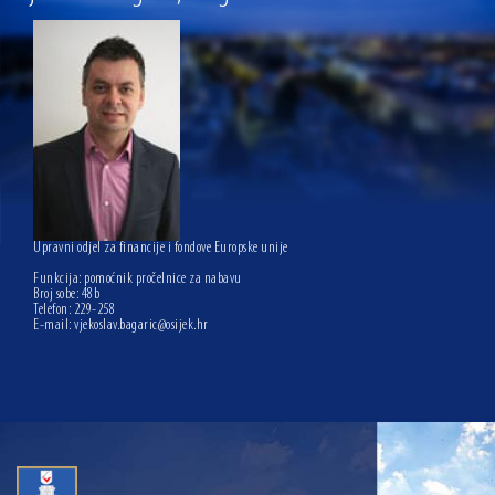
13.07.2026 | Ljetnim izdanjem Večeri vina i umjetnosti završen Vinski mjesec
07.07.2026 | Održana 8. sjednica Gradskog vijeća Grada Osijeka. Gradonačelnik
Radić istaknuo da je u osječke vrtiće upisan rekordan broj djece, te najavio cjelovitu
obnovu glavnog osječkog Trga Ante Starčevića
06.07.2026 | Brevis koncertom u Zlatnoj dvorani Musikvereina obilježio 30 godina
djelovanja
04.07.2026 | Zbog povoljnih vodostaja i pravodobnih mjera komarci ove godine pod
kontrolom
04.08.2026 | U Osijeku obilježen Dan pobjede i domovinske zahvalnosti i Dan
hrvatskih branitelja
Upravni odjel za financije i fondove Europske unije
Funkcija: pomoćnik pročelnice za nabavu
Broj sobe: 48b
Telefon:
229-258
E-mail:
vjekoslav.bagaric@osijek.hr