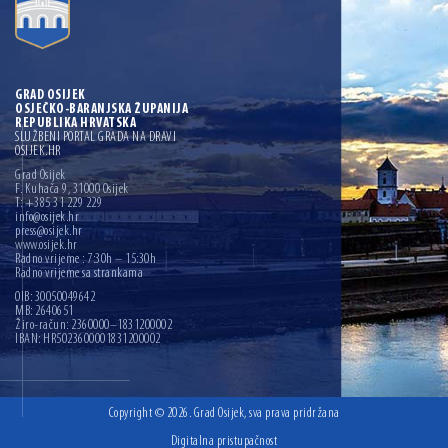
GRAD OSIJEK
OSJEČKO-BARANJSKA ŽUPANIJA
REPUBLIKA HRVATSKA
SLUŽBENI PORTAL GRADA NA DRAVI
OSIJEK.HR
Grad Osijek
F. Kuhača 9, 31000 Osijek
T: +385 31 229 229
info@osijek.hr
press@osijek.hr
www.osijek.hr
Radno vrijeme : 7:30h – 15:30h
Radno vrijeme sa strankama
OIB: 30050049642
MB: 2640651
Žiro-račun: 2360000–1831200002
IBAN: HR5023600001831200002
Copyright © 2026. Grad Osijek, sva prava pridržana
Digitalna pristupačnost