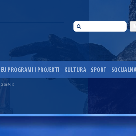
EU PROGRAMI I PROJEKTI
KULTURA
SPORT
SOCIJALNA
 ove godine pod kontrolom
sti i Dan hrvatskih branitelja
 branitelja
i 35. obljetnice pogibije hrvatskih policajaca
ića u Višnjevcu. Gradonačelnik Radić: Višnjevčani će napokon dobiti cestu kakvu su i trebali još 2015
ciju i dogradnju OŠ Jagode Truhelke vrijedan 5,45 milijuna eura
ski mjesec
onačelnik Radić istaknuo da je u osječke vrtiće upisan rekordan broj djece, te najavio cjelovitu obn
ežio 30 godina djelovanja
 ove godine pod kontrolom
sti i Dan hrvatskih branitelja