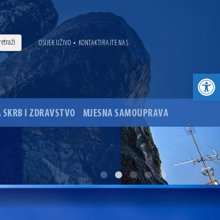
•
OSIJEK UŽIVO
KONTAKTIRAJTE NAS
Open toolbar
 SKRB I ZDRAVSTVO
MJESNA SAMOUPRAVA
. godine
ovu glavnog osječkog Trga Ante Starčevića