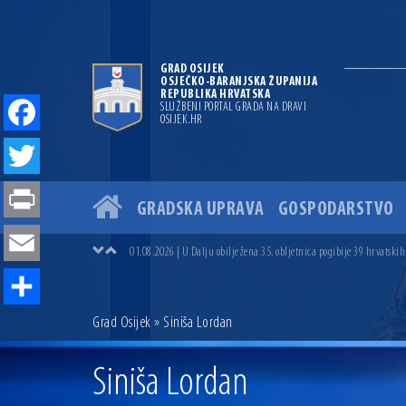
GRAD OSIJEK
OSJEČKO-BARANJSKA ŽUPANIJA
REPUBLIKA HRVATSKA
SLUŽBENI PORTAL GRADA NA DRAVI
OSIJEK.HR
Facebook
Twitter
GRADSKA UPRAVA
GOSPODARSTVO
04.07.2026 | Zbog povoljnih vodostaja i pravodobnih mjera komarci
Print
04.08.2026 | U Osijeku obilježen Dan pobjede i domovinske zahvalno
01.08.2026 | U Dalju obilježena 35. obljetnica pogibije 39 hrvatskih
Email
31.07.2026 | U Osijeku premijerno prikazan film „MUP-ovci Dalj“ uoč
23.07.2026 | Započela izgradnja nove ceste u Ulici bana Josipa Jelač
14.07.2026 | Gradonačelnik Ivan Radić uručio ugovor za rekonstruk
Share
Grad Osijek
» Siniša Lordan
13.07.2026 | Ljetnim izdanjem Večeri vina i umjetnosti završen Vin
07.07.2026 | Održana 8. sjednica Gradskog vijeća Grada Osijeka. Grad
06.07.2026 | Brevis koncertom u Zlatnoj dvorani Musikvereina obilj
Siniša Lordan
04.07.2026 | Zbog povoljnih vodostaja i pravodobnih mjera komarci
04.08.2026 | U Osijeku obilježen Dan pobjede i domovinske zahvalno