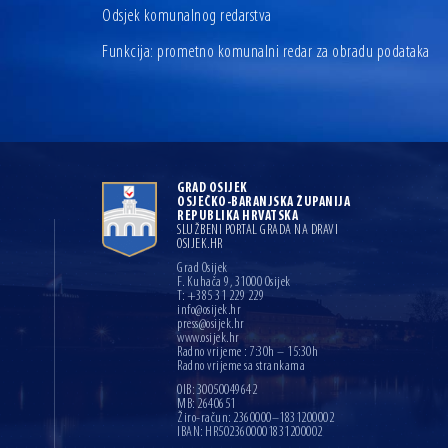
Odsjek komunalnog redarstva
Funkcija: prometno komunalni redar za obradu podataka
GRAD OSIJEK
OSJEČKO-BARANJSKA ŽUPANIJA
REPUBLIKA HRVATSKA
SLUŽBENI PORTAL GRADA NA DRAVI
OSIJEK.HR
Grad Osijek
F. Kuhača 9, 31000 Osijek
T: +385 31 229 229
info@osijek.hr
press@osijek.hr
www.osijek.hr
Radno vrijeme : 7:30h – 15:30h
Radno vrijeme sa strankama
OIB: 30050049642
MB: 2640651
Žiro-račun: 2360000–1831200002
IBAN: HR5023600001831200002