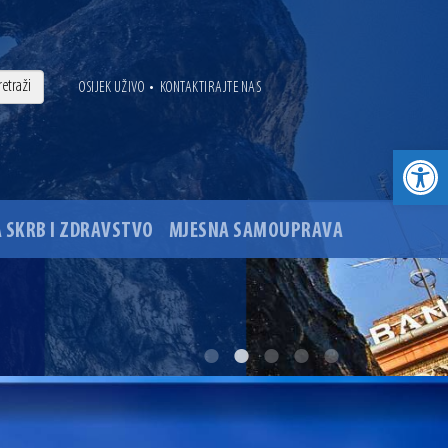
•
OSIJEK UŽIVO
KONTAKTIRAJTE NAS
Open toolbar
 SKRB I ZDRAVSTVO
MJESNA SAMOUPRAVA
. godine
ovu glavnog osječkog Trga Ante Starčevića