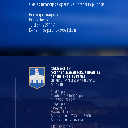
Odsjek financijske operative i gradskih prihoda
Funkcija: mag.oec.
Broj sobe: 50
Telefon:
229 117
E-mail:
josip.runtic@osijek.hr
GRAD OSIJEK
OSJEČKO-BARANJSKA ŽUPANIJA
REPUBLIKA HRVATSKA
SLUŽBENI PORTAL GRADA NA DRAVI
OSIJEK.HR
Grad Osijek
F. Kuhača 9, 31000 Osijek
T: +385 31 229 229
info@osijek.hr
press@osijek.hr
www.osijek.hr
Radno vrijeme : 7:30h – 15:30h
Radno vrijeme sa strankama
OIB: 30050049642