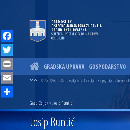
GRAD OSIJEK
OSJEČKO-BARANJSKA ŽUPANIJA
REPUBLIKA HRVATSKA
SLUŽBENI PORTAL GRADA NA DRAVI
OSIJEK.HR
Facebook
Twitter
GRADSKA UPRAVA
GOSPODARSTVO
04.07.2026 | Zbog povoljnih vodostaja i pravodobnih mjera komarci
Print
04.08.2026 | U Osijeku obilježen Dan pobjede i domovinske zahvalno
01.08.2026 | U Dalju obilježena 35. obljetnica pogibije 39 hrvatskih
Email
31.07.2026 | U Osijeku premijerno prikazan film „MUP-ovci Dalj“ uoč
23.07.2026 | Započela izgradnja nove ceste u Ulici bana Josipa Jelač
14.07.2026 | Gradonačelnik Ivan Radić uručio ugovor za rekonstruk
Share
Grad Osijek
» Josip Runtić
13.07.2026 | Ljetnim izdanjem Večeri vina i umjetnosti završen Vin
07.07.2026 | Održana 8. sjednica Gradskog vijeća Grada Osijeka. Grad
06.07.2026 | Brevis koncertom u Zlatnoj dvorani Musikvereina obilj
Josip Runtić
04.07.2026 | Zbog povoljnih vodostaja i pravodobnih mjera komarci
04.08.2026 | U Osijeku obilježen Dan pobjede i domovinske zahvalno