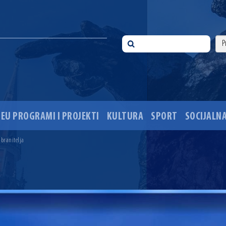
EU PROGRAMI I PROJEKTI
KULTURA
SPORT
SOCIJALNA
 ove godine pod kontrolom
sti i Dan hrvatskih branitelja
 branitelja
i 35. obljetnice pogibije hrvatskih policajaca
ića u Višnjevcu. Gradonačelnik Radić: Višnjevčani će napokon dobiti cestu kakvu su i trebali još 2015
ciju i dogradnju OŠ Jagode Truhelke vrijedan 5,45 milijuna eura
ski mjesec
onačelnik Radić istaknuo da je u osječke vrtiće upisan rekordan broj djece, te najavio cjelovitu obn
ežio 30 godina djelovanja
 ove godine pod kontrolom
sti i Dan hrvatskih branitelja