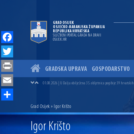
GRAD OSIJEK
OSJEČKO-BARANJSKA ŽUPANIJA
REPUBLIKA HRVATSKA
SLUŽBENI PORTAL GRADA NA DRAVI
OSIJEK.HR
Facebook
Twitter
GRADSKA UPRAVA
GOSPODARSTVO
04.07.2026 | Zbog povoljnih vodostaja i pravodobnih mjera komarci
Print
04.08.2026 | U Osijeku obilježen Dan pobjede i domovinske zahvalno
01.08.2026 | U Dalju obilježena 35. obljetnica pogibije 39 hrvatskih
Email
31.07.2026 | U Osijeku premijerno prikazan film „MUP-ovci Dalj“ uoč
23.07.2026 | Započela izgradnja nove ceste u Ulici bana Josipa Jelač
14.07.2026 | Gradonačelnik Ivan Radić uručio ugovor za rekonstruk
Share
Grad Osijek
» Igor Krišto
13.07.2026 | Ljetnim izdanjem Večeri vina i umjetnosti završen Vin
07.07.2026 | Održana 8. sjednica Gradskog vijeća Grada Osijeka. Grad
06.07.2026 | Brevis koncertom u Zlatnoj dvorani Musikvereina obilj
Igor Krišto
04.07.2026 | Zbog povoljnih vodostaja i pravodobnih mjera komarci
04.08.2026 | U Osijeku obilježen Dan pobjede i domovinske zahvalno