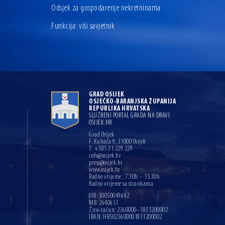
Odsjek za gospodarenje nekretninama
Funkcija: viši savjetnik
GRAD OSIJEK
OSJEČKO-BARANJSKA ŽUPANIJA
REPUBLIKA HRVATSKA
SLUŽBENI PORTAL GRADA NA DRAVI
OSIJEK.HR
Grad Osijek
F. Kuhača 9, 31000 Osijek
T: +385 31 229 229
info@osijek.hr
press@osijek.hr
www.osijek.hr
Radno vrijeme : 7:30h – 15:30h
Radno vrijeme sa strankama
OIB: 30050049642
MB: 2640651
Žiro-račun: 2360000–1831200002
IBAN: HR5023600001831200002