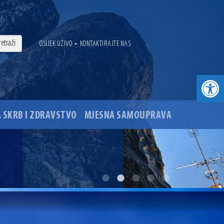
•
OSIJEK UŽIVO
KONTAKTIRAJTE NAS
Open toolbar
 SKRB I ZDRAVSTVO
MJESNA SAMOUPRAVA
. godine
ovu glavnog osječkog Trga Ante Starčevića