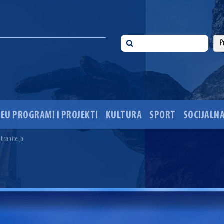
EU PROGRAMI I PROJEKTI
KULTURA
SPORT
SOCIJALNA
 ove godine pod kontrolom
sti i Dan hrvatskih branitelja
 branitelja
i 35. obljetnice pogibije hrvatskih policajaca
ića u Višnjevcu. Gradonačelnik Radić: Višnjevčani će napokon dobiti cestu kakvu su i trebali još 2015
ciju i dogradnju OŠ Jagode Truhelke vrijedan 5,45 milijuna eura
ski mjesec
onačelnik Radić istaknuo da je u osječke vrtiće upisan rekordan broj djece, te najavio cjelovitu obn
ežio 30 godina djelovanja
 ove godine pod kontrolom
sti i Dan hrvatskih branitelja