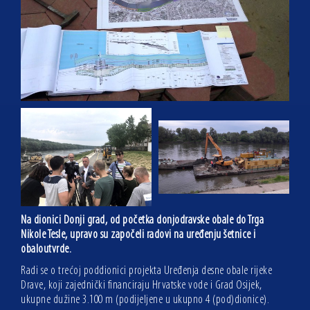
Na dionici Donji grad, od početka donjodravske obale do Trga
Nikole Tesle, upravo su započeli radovi na uređenju šetnice i
obaloutvrde.
Radi se o trećoj poddionici projekta Uređenja desne obale rijeke
Drave, koji zajednički financiraju Hrvatske vode i Grad Osijek,
ukupne dužine 3.100 m (podijeljene u ukupno 4 (pod)dionice).