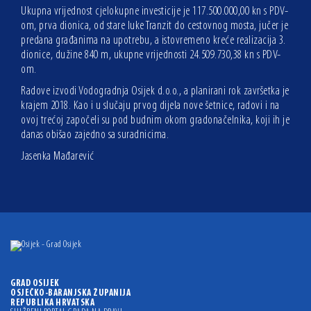
Ukupna vrijednost cjelokupne investicije je 117.500.000,00 kn s PDV-
om, prva dionica, od stare luke Tranzit do cestovnog mosta, jučer je
predana građanima na upotrebu, a istovremeno kreće realizacija 3.
dionice, dužine 840 m, ukupne vrijednosti 24.509.730,38 kn s PDV-
om.
Radove izvodi Vodogradnja Osijek d.o.o., a planirani rok završetka je
krajem 2018. Kao i u slučaju prvog dijela nove šetnice, radovi i na
ovoj trećoj započeli su pod budnim okom gradonačelnika, koji ih je
danas obišao zajedno sa suradnicima.
Jasenka Mađarević
GRAD OSIJEK
OSJEČKO-BARANJSKA ŽUPANIJA
REPUBLIKA HRVATSKA