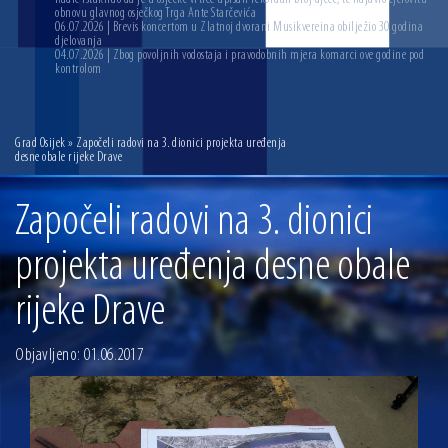
obnovu glavnog osječkog Trga Ante Starčevića
06.07.2026 | Brevis koncertom u Zlatnoj dvorani Musikvereina obilježio 30 godina
djelovanja
04.07.2026 | Zbog povoljnih vodostaja i pravodobnih mjera komarci ove godine pod
kontrolom
Grad Osijek
» Započeli radovi na 3. dionici projekta uređenja
desne obale rijeke Drave
Započeli radovi na 3. dionici
projekta uređenja desne obale
rijeke Drave
Objavljeno: 01.06.2017