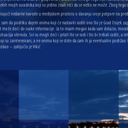
ekih mojih suradnika koji su jedino znali reći da se nešto ne može. Zbog toga 
rajući nedavne navode u medijskom prostoru o davanju svoje potpore na predst
sam da podršku dajem onima koji će nastaviti raditi ono što je Grad Osijek zap
t može doći do svake informacije. Ja to nisam mogao kada sam dolazio, morali 
situacija obrnuta. Svi su mogli doći i pitati što se radi i što bi trebali raditi, a
ji su zainteresirani, a ne onima koji se stide da sam ih ja eventualno podržao.
obao – zaključio je Vrkić.