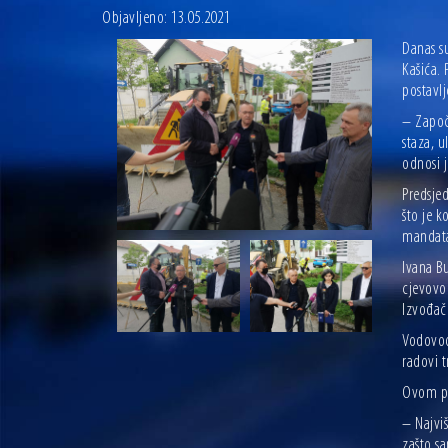
Objavljeno: 13.05.2021
Danas su
Kašića. 
postavlj
– Započi
staza, 
odnosi j
Predsjed
što je k
mandat
Ivana Bu
cjevovod
Izvođač 
Vodovod 
radovi t
Ovom pr
– Najviš
zašto sa