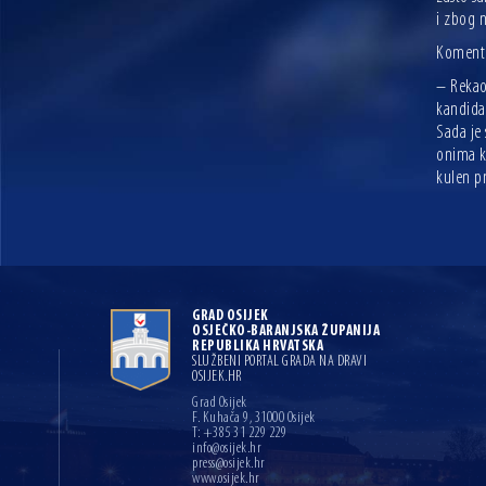
i zbog n
Komenti
– Rekao 
kandida
Sada je 
onima ko
kulen pr
GRAD OSIJEK
OSJEČKO-BARANJSKA ŽUPANIJA
REPUBLIKA HRVATSKA
SLUŽBENI PORTAL GRADA NA DRAVI
OSIJEK.HR
Grad Osijek
F. Kuhača 9, 31000 Osijek
T: +385 31 229 229
info@osijek.hr
press@osijek.hr
www.osijek.hr