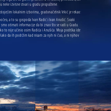
su neke izvrsne stvari u gradu propuštene.
ojećim lokalnim izborima, gradonačelnik Vrkić je rekao:
očeo, a to su gospoda Ivan Radić i Ivan Anušić. Svaki
smo otimati informacije da bi znao što se radi u Gradu.
 nitko to nije učinio osim Radića i Anušića. Moja podrška ide
 Kako da ih podržim kad nisam za njih ni čuo, a ni njihov