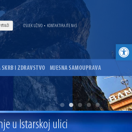
•
OSIJEK UŽIVO
KONTAKTIRAJTE NAS
Open toolbar
 SKRB I ZDRAVSTVO
MJESNA SAMOUPRAVA
. godine
ovu glavnog osječkog Trga Ante Starčevića
 u Istarskoj ulici