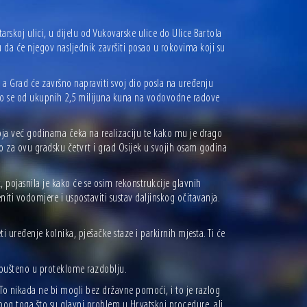
rskoj ulici, u dijelu od Vukovarske ulice do Ulice Bartola
u da će njegov nasljednik završiti posao u rokovima koji su
 a Grad će završno napraviti svoj dio posla na uređenju
kako se od ukupnih 2,5 milijuna kuna na vodovodne radove
 koja već godinama čeka na realizaciju te kako mu je drago
o za ovu gradsku četvrt i grad Osijek u svojih osam godina
 pojasnila je kako će se osim rekonstrukcije glavnih
eniti vodomjere i uspostaviti sustav daljinskog očitavanja.
uređenje kolnika, pješačke staze i parkirnih mjesta. Ti će
opušteno u proteklome razdoblju.
To nikada ne bi mogli bez državne pomoći, i to je razlog
bog toga što su glavni problem u Hrvatskoj procedure, ali