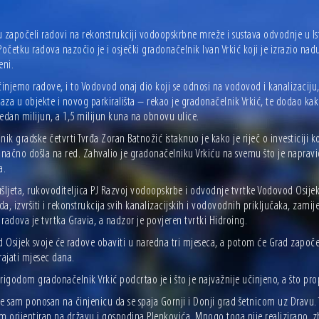
 započeli radovi na rekonstrukciji vodoopskrbne mreže i sustava odvodnje u Ista
Početku radova nazočio je i osječki gradonačelnik Ivan Vrkić koji je izrazio nad
eni.
njemo radove, i to Vodovod onaj dio koji se odnosi na vodovod i kanalizaciju,
ulaza u objekte i novog parkirališta – rekao je gradonačelnik Vrkić, te dodao 
edan milijun, a 1,5 milijun kuna na obnovu ulice.
nik gradske četvrti Tvrđa Zoran Batnožić istaknuo je kako je riječ o investiciji
onačno došla na red. Zahvalio je gradonačelniku Vrkiću na svemu što je napravi
a.
šljeta, rukovoditeljica PJ Razvoj vodoopskrbe i odvodnje tvrtke Vodovod Osijek,
a, izvršiti i rekonstrukcija svih kanalizacijskih i vodovodnih priključaka, zamij
radova je tvrtka Gravia, a nadzor je povjeren tvrtki Hidroing.
Osijek svoje će radove obaviti u naredna tri mjeseca, a potom će Grad započeti 
rajati mjesec dana.
igodom gradonačelnik Vrkić podcrtao je i što je najvažnije učinjeno, a što pr
e sam ponosan na činjenicu da se spaja Gornji i Donji grad šetnicom uz Dravu. 
m orijentiran na državu i gospodina Plenkovića. Mnogo toga nije realizirano, z