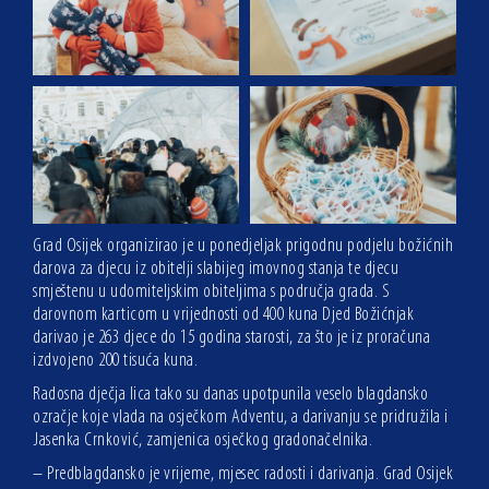
Grad Osijek organizirao je u ponedjeljak prigodnu podjelu božićnih
darova za djecu iz obitelji slabijeg imovnog stanja te djecu
smještenu u udomiteljskim obiteljima s područja grada. S
darovnom karticom u vrijednosti od 400 kuna Djed Božićnjak
darivao je 263 djece do 15 godina starosti, za što je iz proračuna
izdvojeno 200 tisuća kuna.
Radosna dječja lica tako su danas upotpunila veselo blagdansko
ozračje koje vlada na osječkom Adventu, a darivanju se pridružila i
Jasenka Crnković, zamjenica osječkog gradonačelnika.
– Predblagdansko je vrijeme, mjesec radosti i darivanja. Grad Osijek