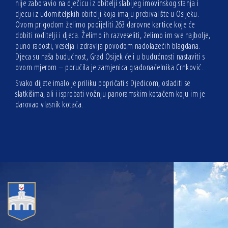
nije zaboravio na dječicu iz obitelji slabijeg imovinskog stanja i
djecu iz udomiteljskih obitelji koja imaju prebivalište u Osijeku.
Ovom prigodom želimo podijeliti 263 darovne kartice koje će
dobiti roditelji i djeca. Želimo ih razveseliti, želimo im sve najbolje,
puno radosti, veselja i zdravlja povodom nadolazećih blagdana.
Djeca su naša budućnost, Grad Osijek će i u budućnosti nastaviti s
ovom mjerom – poručila je zamjenica gradonačelnika Crnković.
Svako dijete imalo je priliku popričati s Djedicom, osladiti se
slatkišima, ali i isprobati vožnju panoramskim kotačem koju im je
darovao vlasnik kotača.