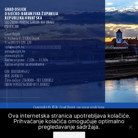
GRAD OSIJEK
OSJEČKO-BARANJSKA ŽUPANIJA
REPUBLIKA HRVATSKA
SLUŽBENI PORTAL GRADA NA DRAVI
OSIJEK.HR
Grad Osijek
F. Kuhača 9, 31000 Osijek
T: +385 31 229 229
info@osijek.hr
press@osijek.hr
www.osijek.hr
Radno vrijeme : 7:30h – 15:30h
Radno vrijeme sa strankama
OIB: 30050049642
MB: 2640651
Žiro-račun: 2360000–1831200002
IBAN: HR5023600001831200002
Copyright © 2026. Grad Osijek, sva prava pridržana
Ova internetska stranica upotrebljava kolačiće.
Digitalna pristupačnost
Prihvaćanje kolačića omogućuje optimalno
Mapa web mjesta
pregledavanje sadržaja.
Izrada:
Ofir.hr
Prihvaćam