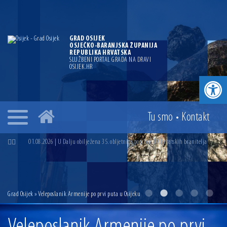
GRAD OSIJEK
OSJEČKO-BARANJSKA ŽUPANIJA
REPUBLIKA HRVATSKA
SLUŽBENI PORTAL GRADA NA DRAVI
OSIJEK.HR
Open toolbar
04.07.2026 | Zbog povoljnih vodostaja i pravodobnih mjera komarci ove godine pod
kontrolom
Tu smo
•
Kontakt
04.08.2026 | U Osijeku obilježen Dan pobjede i domovinske zahvalnosti i Dan
hrvatskih branitelja
01.08.2026 | U Dalju obilježena 35. obljetnica pogibije 39 hrvatskih branitelja
31.07.2026 | U Osijeku premijerno prikazan film „MUP-ovci Dalj“ uoči 35.
obljetnice pogibije hrvatskih policajaca
23.07.2026 | Započela izgradnja nove ceste u Ulici bana Josipa Jelačića u Višnjevcu.
Gradonačelnik Radić: Višnjevčani će napokon dobiti cestu kakvu su i trebali još
Grad Osijek
» Veleposlanik Armenije po prvi puta u Osijeku
2015. godine
14.07.2026 | Gradonačelnik Ivan Radić uručio ugovor za rekonstrukciju i
dogradnju OŠ Jagode Truhelke vrijedan 5,45 milijuna eura