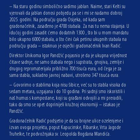
– Na staru godinu simbolično sadimo jablan. Naime, stari Kelti su
vjerovali da jablan donosi pobjedu pa se i mi se nadamo dobroj
2025. godini. Na području grada Osijeka, od kada sam
gradonačelnik, zasađeno je 4700 stabala. Za nas tu nema stajanja. U
idućoj godini zasadit ćemo dodatnih 1300 , što bi u mom mandatu
bilo ukupno 6000 stabala, a što čini čak petinu ukupnih stabala na
području grada – istaknuo je osječki gradonačelnik Ivan Radić.
Direktor Unikoma Igor Pandžić pojasnio je da je ukupna vrijednost
čitave sadnje, ne samo stabala nego i supstrata, gnojiva, zemlje i
drugog repromaterijala približno 700 tisuća eura, od čega je za
sama stabla, sukladno javnoj nabavi, utrošeno 347 tisuća eura.
– Govorimo o stablima koja nisu šibice, već su to stabla visoka do
sedam metara, uzgajana i do 10 godina. Pri sadnji smo iskoristili i
naš humus s kompostane, koji su građani odvojili a mi preradili,
tako da smo se opet doprinijeli kružnoj ekonomiji – istakao je
Pandžić.
Gradonačelnik Radić podsjetio je da su brojne ulice ozelenjene i
izvan ovoga projekta, poput Kapucinske, Ribarske, Vrta Jagode
Truhelke, te podvožnjaka sv. Leopolda Bogdana Mandića.