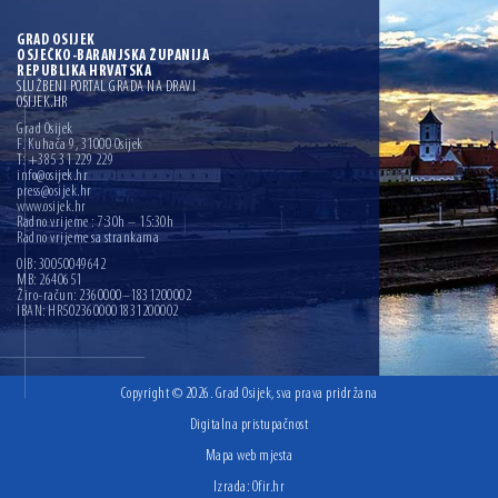
GRAD OSIJEK
OSJEČKO-BARANJSKA ŽUPANIJA
REPUBLIKA HRVATSKA
SLUŽBENI PORTAL GRADA NA DRAVI
OSIJEK.HR
Grad Osijek
F. Kuhača 9, 31000 Osijek
T: +385 31 229 229
info@osijek.hr
press@osijek.hr
www.osijek.hr
Radno vrijeme : 7:30h – 15:30h
Radno vrijeme sa strankama
OIB: 30050049642
MB: 2640651
Žiro-račun: 2360000–1831200002
IBAN: HR5023600001831200002
Copyright © 2026. Grad Osijek, sva prava pridržana
Digitalna pristupačnost
Mapa web mjesta
Izrada:
Ofir.hr