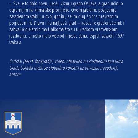
– Sve je to dalo novu, ljepšu vizuru grada Osijeka, a grad učinilo
otpornijim na klimatske promjene. Ovom jablanu, posljednje
zasađenom stablu u ovoj godini, želim dug život s prekrasnim
pogledom na Dravu i na najljepši grad – kazao je gradonačelnik i
zahvalio djelatnicima Unikoma što su u kratkom vremenskom
razdoblju, u nešto malo više od mjesec dana, uspjeli zasaditi 1697
stabala.
Sadržaj (tekst, fotografije, video) objavljen na službenim kanalima
Grada Osijeka može se slobodno koristiti uz obvezno navođenje
autora.