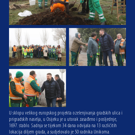
U sklopu velikog europskog projekta ozelenjivanja gradskih ulica i
prigradskih naselja, u Osijeku je u utorak zasađeno i posljednje,
1697. stablo. Sadnja se tijekom 34 dana odvijala na 13 različitih
lokacija diljem grada, a sudjelovalo je 50 radnika Unikoma.