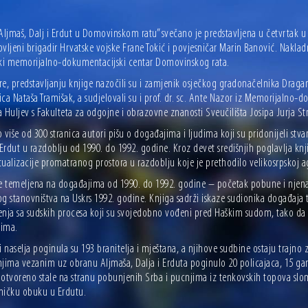
“Aljmaš, Dalj i Erdut u Domovinskom ratu” svečano je predstavljena u četvrtak 
vljeni brigadir Hrvatske vojske Frane Tokić i povjesničar Marin Banović. Naklad
ski memorijalno-dokumentacijski centar Domovinskog rata.
re, predstavljanju knjige nazočili su i zamjenik osječkog gradonačelnika Draga
ca Nataša Tramišak, a sudjelovali su i prof. dr. sc. Ante Nazor iz Memorijalno-
 Huljev s Fakulteta za odgojne i obrazovne znanosti Sveučilišta Josipa Jurja St
 više od 300 stranica autori pišu o događajima i ljudima koji su pridonijeli st
rdut u razdoblju od 1990. do 1992. godine. Kroz devet središnjih poglavlja knj
ualizacije promatranog prostora u razdoblju koje je prethodilo velikosrpskoj ag
je temeljena na događajima od 1990. do 1992. godine – početak pobune i njen
og stanovništva na Uskrs 1992. godine. Knjiga sadrži iskaze sudionika događaja
enja sa sudskih procesa koji su svojedobno vođeni pred Haškim sudom, tako da
ima.
i naselja poginula su 193 branitelja i mještana, a njihove sudbine ostaju trajn
jima vezanim uz obranu Aljmaša, Dalja i Erduta poginulo 20 policajaca, 15 gardi
otvoreno stale na stranu pobunjenih Srba i pucnjima iz tenkovskih topova slomi
ničku obuku u Erdutu.