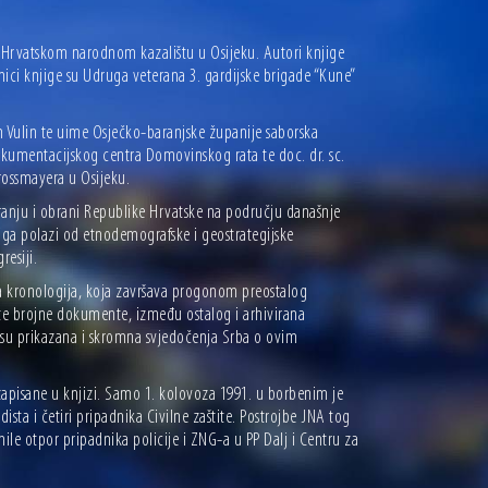
u Hrvatskom narodnom kazalištu u Osijeku. Autori knjige
nici knjige su Udruga veterana 3. gardijske brigade “Kune”
n Vulin te uime Osječko-baranjske županije saborska
dokumentacijskog centra Domovinskog rata te doc. dr. sc.
rossmayera u Osijeku.
varanju i obrani Republike Hrvatske na području današnje
iga polazi od etnodemografske i geostrategijske
resiji.
a kronologija, koja završava progonom preostalog
 te brojne dokumente, između ostalog i arhivirana
 su prikazana i skromna svjedočenja Srba o ovim
o zapisane u knjizi. Samo 1. kolovoza 1991. u borbenim je
sta i četiri pripadnika Civilne zaštite. Postrojbe JNA tog
le otpor pripadnika policije i ZNG-a u PP Dalj i Centru za