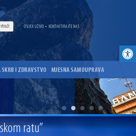
•
OSIJEK UŽIVO
KONTAKTIRAJTE NAS
Open toolbar
 SKRB I ZDRAVSTVO
MJESNA SAMOUPRAVA
. godine
ovu glavnog osječkog Trga Ante Starčevića
nskom ratu”