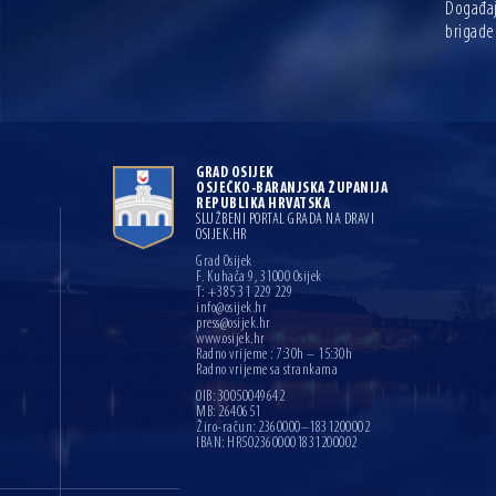
Događaj 
brigade
GRAD OSIJEK
OSJEČKO-BARANJSKA ŽUPANIJA
REPUBLIKA HRVATSKA
SLUŽBENI PORTAL GRADA NA DRAVI
OSIJEK.HR
Grad Osijek
F. Kuhača 9, 31000 Osijek
T: +385 31 229 229
info@osijek.hr
press@osijek.hr
www.osijek.hr
Radno vrijeme : 7:30h – 15:30h
Radno vrijeme sa strankama
OIB: 30050049642
MB: 2640651
Žiro-račun: 2360000–1831200002
IBAN: HR5023600001831200002