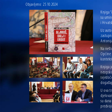
Objavljeno: 25.10.2024
Knjiga 
su umiro
i Hrvat
Uz auto
zastupni
Antonija
Na nešto
Općine E
kontekst
Knjiga 
nesrpsk
svjedoč
događaj
U ova tr
djelovan
su dana 
predvoj