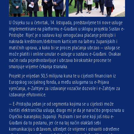
U Osijeku su u četvrtak, 14. listopada, predstavljene tri nove usluge
implementirane na platformu e-Građani u sklopu projekta Sustav e-
Pristojbe. Riječ je o sustavu koji omogućava plaćanje pristojbi i
naknada kreditnom/debitnom karticom na šalteru županijskih i
matičnih uprava, a kako bi se proces plaćanja ubrzao – usluga se
može platiti i online unutar e-usluge u sustavu e-Građani. Ovakav
način rada pojednostavljuje i ubrzava birokratske procese te
smanjuje vrijeme čekanja stranaka.
Projekt je vrijedan 50,5 milijuna kuna te u cijelosti financiran iz
Europskog socijalnog fonda, a među uslugama su e-Prijava
vjenčanja, e-Zahtjev za izdavanje vozačke dozvole i e-Zahtjev za
izdavanje ePutovnice.
– E-Pristojba jedan je od segmenta kojima se u cijelosti može
izvršiti elektronička usluga, drago mi je da je naročito prepoznata u
Osječko-baranjskoj županiji. Pozivam i sve one koji još nisu e-
Građani da to postanu, jer će na taj način olakšati sebi
komunikaciju s državom, uštedjet će vrijeme i ostvariti određene