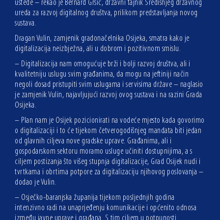
uštede – rekao je Bernard Gršić, državni tajnik Središnjeg državnog
ureda za razvoj digitalnog društva, prilikom predstavljanja novog
sustava.
Dragan Vulin, zamjenik gradonačelnika Osijeka, smatra kako je
digitalizacija neizbježna, ali u dobrom i pozitivnom smislu.
– Digitalizacija nam omogućuje brži i bolji razvoj društva, ali i
kvalitetniju uslugu svim građanima, da mogu na jeftiniji način
negoli dosad pristupiti svim uslugama i servisima države – naglasio
je zamjenik Vulin, najavljujući razvoj ovog sustava i na razini Grada
Osijeka.
– Plan nam je Osijek pozicionirati na vodeće mjesto kada govorimo
o digitalizaciji i to će tijekom četverogodišnjeg mandata biti jedan
od glavnih ciljeva nove gradske uprave. Građanima, ali i
gospodarskom sektoru moramo usluge učiniti dostupnijima, a s
ciljem postizanja što višeg stupnja digitalizacije, Grad Osijek nudi i
tvrtkama i obrtima potpore za digitalizaciju njihovog poslovanja –
dodao je Vulin.
– Osječko-baranjska županija tijekom posljednjih godina
intenzivno radi na unaprjeđenju komunikacije i općenito odnosa
između javne uprave i građana. S tim ciljem u potpunosti