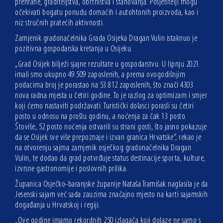
prehrane, graditeljstva, obrtništva i stanovanja. Posjetitelji mogu
očekivati bogatu ponudu domaćih i autohtonih proizvoda, kao i
niz stručnih pratećih aktivnosti.
Zamjenik gradonačelnika Grada Osijeka Dragan Vulin istaknuo je
pozitivna gospodarska kretanja u Osijeku.
„Grad Osijek bilježi sjajne rezultate u gospodarstvu. U lipnju 2021.
imali smo ukupno 49.509 zaposlenih, a prema ovogodišnjim
podacima broj je porastao na 53.812 zaposlenih, što znači 4303
nova radna mjesta u četiri godine. To je razlog za optimizam i smjer
koji ćemo nastaviti podržavati. Turistički dolasci porasli su četiri
posto u odnosu na prošlu godinu, a noćenja za čak 13 posto.
Štoviše, 52 posto noćenja ostvarili su strani gosti, što jasno pokazuje
da se Osijek sve više prepoznaje i izvan granica Hrvatske“, rekao je
na otvorenju sajma zamjenik osječkog gradonačelnika Dragan
Vulin, te dodao da grad potvrđuje status destinacije sporta, kulture,
izvrsne gastronomije i poslovnih prilika.
Županica Osječko-baranjske županije Nataša Tramišak naglasila je da
Jesenski sajam već sada zauzima značajno mjesto na karti sajamskih
događanja u Hrvatskoj i regiji.
„Ove godine imamo rekordnih 250 izlagača koji dolaze ne samo s