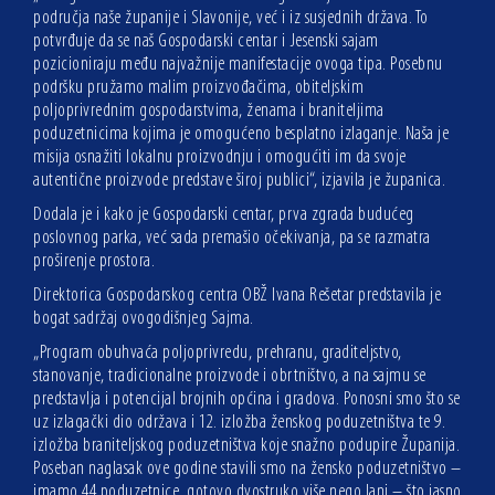
područja naše županije i Slavonije, već i iz susjednih država. To
potvrđuje da se naš Gospodarski centar i Jesenski sajam
pozicioniraju među najvažnije manifestacije ovoga tipa. Posebnu
podršku pružamo malim proizvođačima, obiteljskim
poljoprivrednim gospodarstvima, ženama i braniteljima
poduzetnicima kojima je omogućeno besplatno izlaganje. Naša je
misija osnažiti lokalnu proizvodnju i omogućiti im da svoje
autentične proizvode predstave široj publici“, izjavila je županica.
Dodala je i kako je Gospodarski centar, prva zgrada budućeg
poslovnog parka, već sada premašio očekivanja, pa se razmatra
proširenje prostora.
Direktorica Gospodarskog centra OBŽ Ivana Rešetar predstavila je
bogat sadržaj ovogodišnjeg Sajma.
„Program obuhvaća poljoprivredu, prehranu, graditeljstvo,
stanovanje, tradicionalne proizvode i obrtništvo, a na sajmu se
predstavlja i potencijal brojnih općina i gradova. Ponosni smo što se
uz izlagački dio održava i 12. izložba ženskog poduzetništva te 9.
izložba braniteljskog poduzetništva koje snažno podupire Županija.
Poseban naglasak ove godine stavili smo na žensko poduzetništvo –
imamo 44 poduzetnice, gotovo dvostruko više nego lani – što jasno