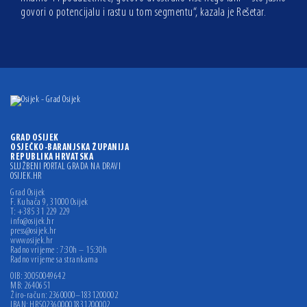
govori o potencijalu i rastu u tom segmentu“, kazala je Rešetar.
GRAD OSIJEK
OSJEČKO-BARANJSKA ŽUPANIJA
REPUBLIKA HRVATSKA
SLUŽBENI PORTAL GRADA NA DRAVI
OSIJEK.HR
Grad Osijek
F. Kuhača 9, 31000 Osijek
T: +385 31 229 229
info@osijek.hr
press@osijek.hr
www.osijek.hr
Radno vrijeme : 7:30h – 15:30h
Radno vrijeme sa strankama
OIB: 30050049642
MB: 2640651
Žiro-račun: 2360000–1831200002
IBAN: HR5023600001831200002