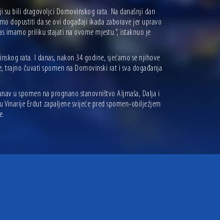
oji su bili dragovoljci Domovinskog rata. Na današnji dan
ijemo dopustiti da se ovi događaji ikada zaborave jer upravo
s imamo priliku stajati na ovome mjestu.“, istaknuo je
inskog rata. I danas, nakon 34 godine, sjećamo se njihove
e, trajno čuvati spomen na Domovinski rat i sva događanja
Dunav u spomen na prognano stanovništvo Aljmaša, Dalja i
tu Vinarije Erdut zapaljene svijeće pred spomen-obilježjem
e.