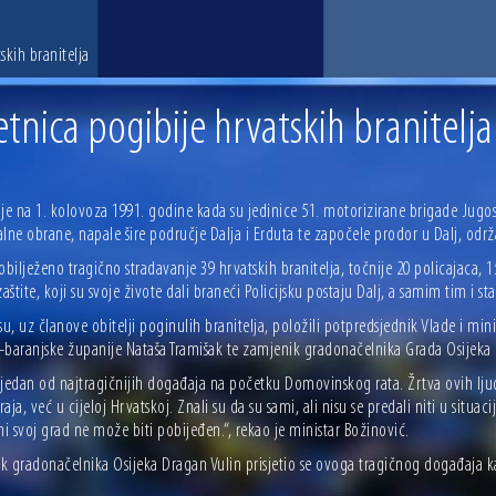
skih branitelja
etnica pogibije hrvatskih branitelja
nje na 1. kolovoza 1991. godine kada su jedinice 51. motorizirane brigade Jug
jalne obrane, napale šire područje Dalja i Erduta te započele prodor u Dalj, odr
obilježeno tragično stradavanje 39 hrvatskih branitelja, točnije 20 policajaca, 
zaštite, koji su svoje živote dali braneći Policijsku postaju Dalj, a samim tim i s
su, uz članove obitelji poginulih branitelja, položili potpredsjednik Vlade i mi
-baranjske županije Nataša Tramišak te zamjenik gradonačelnika Grada Osijeka 
 jedan od najtragičnijih događaja na početku Domovinskog rata. Žrtva ovih lju
aja, već u cijeloj Hrvatskoj. Znali su da su sami, ali nisu se predali niti u situac
ni svoj grad ne može biti pobijeđen.“, rekao je ministar Božinović.
k gradonačelnika Osijeka Dragan Vulin prisjetio se ovoga tragičnog događaja ka