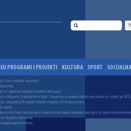
EU PROGRAMI I PROJEKTI
KULTURA
SPORT
SOCIJALNA
ti i Dan hrvatskih branitelja
 branitelja
i 35. obljetnice pogibije hrvatskih policajaca
ića u Višnjevcu. Gradonačelnik Radić: Višnjevčani će napokon dobiti cestu kakvu su i trebali još 2015
ciju i dogradnju OŠ Jagode Truhelke vrijedan 5,45 milijuna eura
ski mjesec
onačelnik Radić istaknuo da je u osječke vrtiće upisan rekordan broj djece, te najavio cjelovitu obno
ežio 30 godina djelovanja
 ove godine pod kontrolom