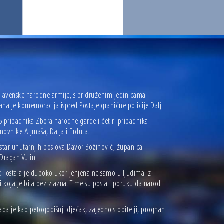
oslavenske narodne armije, s pridruženim jedinicama
žana je komemoracija ispred Postaje granične policije Dalj.
15 pripadnika Zbora narodne garde i četiri pripadnika
tanovnike Aljmaša, Dalja i Erduta.
nistar unutarnjih poslova Davor Božinović, županica
Dragan Vulin.
di ostala je duboko ukorijenjena ne samo u ljudima iz
iji koja je bila bezizlazna. Time su poslali poruku da narod
da je kao petogodišnji dječak, zajedno s obitelji, prognan