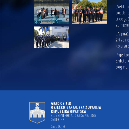
„Veliki 
posebno,
ti događ
zamjeni
„Aljmaš
žrtve i
koja su 
Prije k
Erduta k
poginul
GRAD OSIJEK
OSJEČKO-BARANJSKA ŽUPANIJA
REPUBLIKA HRVATSKA
SLUŽBENI PORTAL GRADA NA DRAVI
OSIJEK.HR
Grad Osijek