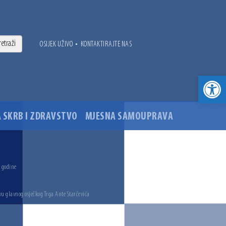
•
OSIJEK UŽIVO
KONTAKTIRAJTE NAS
Open toolbar
 SKRB I ZDRAVSTVO
MJESNA SAMOUPRAVA
. godine
vu glavnog osječkog Trga Ante Starčevića