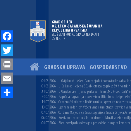
GRAD OSIJEK
OSJEČKO-BARANJSKA ŽUPANIJA
REPUBLIKA HRVATSKA
SLUŽBENI PORTAL GRADA NA DRAVI
OSIJEK.HR
Facebook
Twitter
GRADSKA UPRAVA
GOSPODARSTVO
Print
04.08.2026 | U Osijeku obilježen Dan pobjede i domovinske zahvalnos
Email
01.08.2026 | U Dalju obilježena 35. obljetnica pogibije 39 hrvatskih
31.07.2026 | U Osijeku premijerno prikazan film „MUP-ovci Dalj“ uoč
23.07.2026 | Započela izgradnja nove ceste u Ulici bana Josipa Jelač
Share
14.07.2026 | Gradonačelnik Ivan Radić uručio ugovor za rekonstruk
13.07.2026 | Ljetnim izdanjem Večeri vina i umjetnosti završen Vin
07.07.2026 | Održana 8. sjednica Gradskog vijeća Grada Osijeka. Grad
06.07.2026 | Brevis koncertom u Zlatnoj dvorani Musikvereina obilj
04.07.2026 | Zbog povoljnih vodostaja i pravodobnih mjera komarci