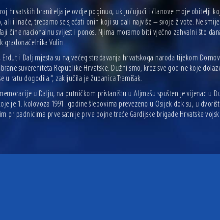
broj hrvatskih branitelja je ovdje poginuo, uključujući i članove moje obitelji k
 ali i inače, trebamo se sjećati onih koji su dali najviše – svoje živote. Ne sm
aji čine nacionalnu svijest i ponos. Njima moramo biti vječno zahvalni što dana
k gradonačelnika Vulin.
, Erdut i Dalj mjesta su najvećeg stradavanja hrvatskoga naroda tijekom Domov
 obrane suvereniteta Republike Hrvatske. Dužni smo, kroz sve godine koje dolaz
se u ratu dogodila.“, zaključila je županica Tramišak.
omemoracije u Dalju, na putničkom pristaništu u Aljmašu spušten je vijenac u 
oje je 1. kolovoza 1991. godine šlepovima prevezeno u Osijek dok su, u dvoriš
im pripadnicima prve satnije prve bojne treće Gardijske brigade Hrvatske vojsk