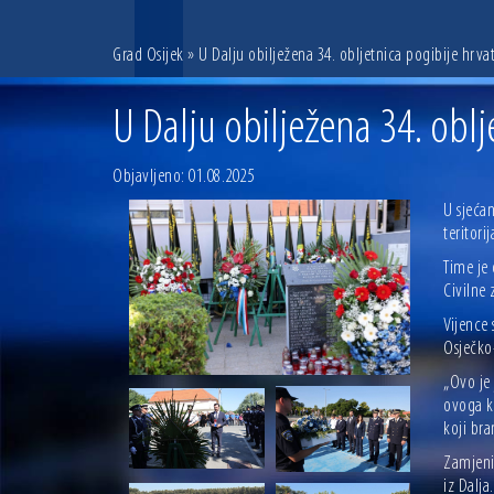
Grad Osijek
» U Dalju obilježena 34. obljetnica pogibije hrvat
U Dalju obilježena 34. oblj
Objavljeno: 01.08.2025
U sjeća
teritori
Time je 
Civilne 
Vijence 
Osječko
„Ovo je
ovoga kr
koji bra
Zamjeni
iz Dalja.