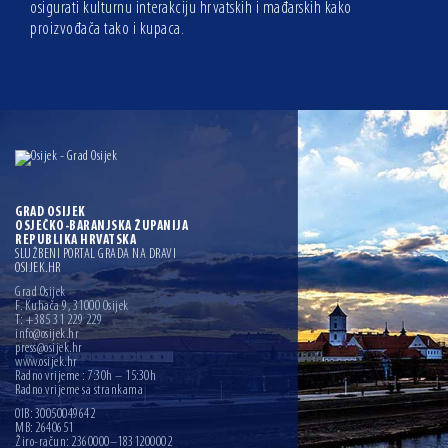
osigurati kulturnu interakciju hrvatskih i mađarskih kako
proizvođača tako i kupaca.
GRAD OSIJEK
OSJEČKO-BARANJSKA ŽUPANIJA
REPUBLIKA HRVATSKA
SLUŽBENI PORTAL GRADA NA DRAVI
OSIJEK.HR
Grad Osijek
F. Kuhača 9, 31000 Osijek
T: +385 31 229 229
info@osijek.hr
press@osijek.hr
www.osijek.hr
Radno vrijeme : 7:30h – 15:30h
Radno vrijeme sa strankama
OIB: 30050049642
MB: 2640651
Žiro-račun: 2360000–1831200002