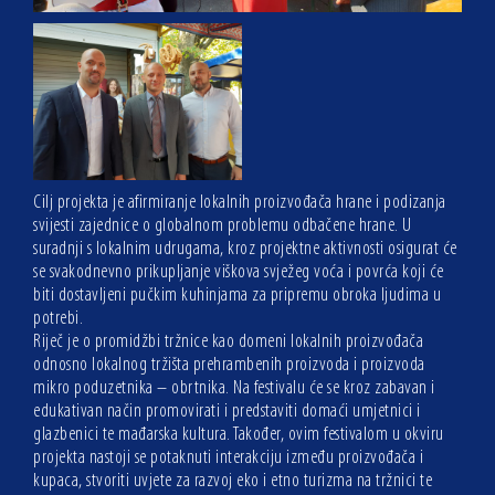
Cilj projekta je afirmiranje lokalnih proizvođača hrane i podizanja
svijesti zajednice o globalnom problemu odbačene hrane. U
suradnji s lokalnim udrugama, kroz projektne aktivnosti osigurat će
se svakodnevno prikupljanje viškova svježeg voća i povrća koji će
biti dostavljeni pučkim kuhinjama za pripremu obroka ljudima u
potrebi.
Riječ je o promidžbi tržnice kao domeni lokalnih proizvođača
odnosno lokalnog tržišta prehrambenih proizvoda i proizvoda
mikro poduzetnika – obrtnika. Na festivalu će se kroz zabavan i
edukativan način promovirati i predstaviti domaći umjetnici i
glazbenici te mađarska kultura. Također, ovim festivalom u okviru
projekta nastoji se potaknuti interakciju između proizvođača i
kupaca, stvoriti uvjete za razvoj eko i etno turizma na tržnici te