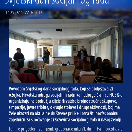
Svjetski dan socijalnog rada
13.07.2026 | Ljetnim izdanjem Večeri vina i umjetnosti završen Vinski mjesec
Objavljeno: 22.03.2017
07.07.2026 | Održana 8. sjednica Gradskog vijeća Grada Osijeka. Gradonačelnik
Radić istaknuo da je u osječke vrtiće upisan rekordan broj djece, te najavio cjelovitu
obnovu glavnog osječkog Trga Ante Starčevića
06.07.2026 | Brevis koncertom u Zlatnoj dvorani Musikvereina obilježio 30 godina
djelovanja
04.07.2026 | Zbog povoljnih vodostaja i pravodobnih mjera komarci ove godine pod
kontrolom
04.08.2026 | U Osijeku obilježen Dan pobjede i domovinske zahvalnosti i Dan
hrvatskih branitelja
Povodom Svjetskog dana socijalnog rada, koji se obilježava 21.
ožujka, Hrvatska udruga socijalnih radnika i udruge članice HUSR-a
organiziraju na području cijele Hrvatske brojne stručne skupove,
simpozije, javne tribine, okrugle stolove i druge aktivnosti, kojima
žele ukazati na aktualne društvene prilike i osnažiti profesionalnu
zajednicu za suočavanje s izazovima socijalnog rada u našoj zemlji.
Tom je prigodom zamjenik gradonačelnika Vladimir Ham pozdravio