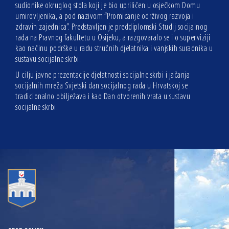
sudionike okruglog stola koji je bio upriličen u osječkom Domu
umirovljenika, a pod nazivom “Promicanje održivog razvoja i
zdravih zajednica”. Predstavljen je preddiplomski Studij socijalnog
rada na Pravnog fakultetu u Osijeku, a razgovaralo se i o superviziji
kao načinu podrške u radu stručnih djelatnika i vanjskih suradnika u
sustavu socijalne skrbi.
U cilju javne prezentacije djelatnosti socijalne skrbi i jačanja
socijalnih mreža Svjetski dan socijalnog rada u Hrvatskoj se
tradicionalno obilježava i kao Dan otvorenih vrata u sustavu
socijalne skrbi.