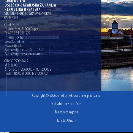
GRAD OSIJEK
OSJEČKO-BARANJSKA ŽUPANIJA
REPUBLIKA HRVATSKA
SLUŽBENI PORTAL GRADA NA DRAVI
OSIJEK.HR
Grad Osijek
F. Kuhača 9, 31000 Osijek
T: +385 31 229 229
info@osijek.hr
press@osijek.hr
www.osijek.hr
Radno vrijeme : 7:30h – 15:30h
Radno vrijeme sa strankama
OIB: 30050049642
MB: 2640651
Žiro-račun: 2360000–1831200002
IBAN: HR5023600001831200002
Copyright © 2026. Grad Osijek, sva prava pridržana
Digitalna pristupačnost
Mapa web mjesta
Izrada:
Ofir.hr