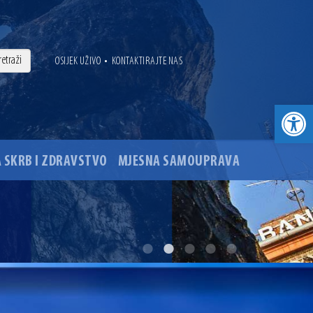
•
OSIJEK UŽIVO
KONTAKTIRAJTE NAS
Open toolbar
 SKRB I ZDRAVSTVO
MJESNA SAMOUPRAVA
. godine
ovu glavnog osječkog Trga Ante Starčevića