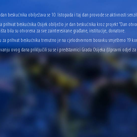
 dan beskućnika obilježava se 10. listopada i taj dan provode se aktivnosti senz
a prihvat beskućnika Osijek obilježio je dan beskućnika kroz projekt “Dan otvor
lišta bila su otvorena za sve zainteresirane građane, institucije, donatore.
u za prihvat beskućnika trenutno je na cjelodnevnom boravku smješteno 19 kor
vanju ovog dana priključili su se i predstavnici Grada Osijeka (Upravni odjel za s