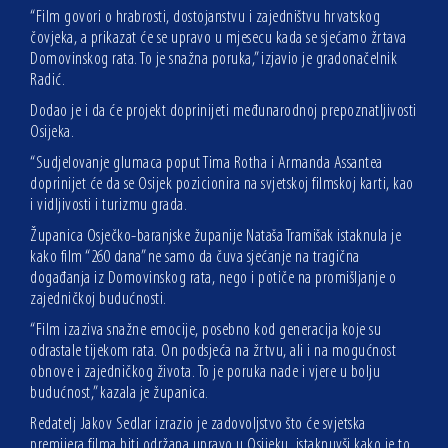
“Film govori o hrabrosti, dostojanstvu i zajedništvu hrvatskog
čovjeka, a prikazat će se upravo u mjesecu kada se sjećamo žrtava
Domovinskog rata. To je snažna poruka,” izjavio je gradonačelnik
Radić.
Dodao je i da će projekt doprinijeti međunarodnoj prepoznatljivosti
Osijeka.
“Sudjelovanje glumaca poput Tima Rotha i Armanda Assantea
doprinijet će da se Osijek pozicionira na svjetskoj filmskoj karti, kao
i vidljivosti i turizmu grada.
Županica Osječko-baranjske županije Nataša Tramišak istaknula je
kako film “260 dana” ne samo da čuva sjećanje na tragična
događanja iz Domovinskog rata, nego i potiče na promišljanje o
zajedničkoj budućnosti.
“Film izaziva snažne emocije, posebno kod generacija koje su
odrastale tijekom rata. On podsjeća na žrtvu, ali i na mogućnost
obnove i zajedničkog života. To je poruka nade i vjere u bolju
budućnost,” kazala je županica.
Redatelj Jakov Sedlar izrazio je zadovoljstvo što će svjetska
premijera filma biti održana upravo u Osijeku, istaknuvši kako je to