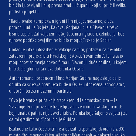
bio čin ljubavi, ali i dug prema gradu i županiji koji su pružili veliku
podršku projektu.
“Raditi ovako kompleksan igrani film nije jednostavno, a bez
pomoći ljudi iz Osijeka, Đakova, Gorjana i cijele Slavonije teško
bismo uspjeli. Zahvaljujem našoj županici i gradonačelniku jer bez
njihove podrške ovaj film ne bi bio moguć,” rekao je Sedlar.
Dodao je i da su dosadašnje reakcije na film, prikazan na nekoliko
zatvorenih projekcija u Hrvatskoj i SAD-u, “izvanredne”, te najavio
mogućnost snimanja novog filma u Slavoniji iduće godine, u kojem
bi trebala glumiti čak dva dobitnika Oscara.
Autor romana i producent filma Marijan Gubina naglasio je da je
odluka da svjetska premijera bude u Osijeku donesena jednoglasno,
unatoč interesu inozemnih partnera.
“Ovo je hrvatska priča koja treba krenuti iz hrvatskog srca – iz
Slavonije. Film pokazuje tragediju, ali i veličinu hrvatskog naroda
koji, unatoč patnji, nije osvetoljubiv. Poruka koju šaljemo svijetu jest
da mi gradimo mir,” poručio je Gubina.
Istaknuo je kako će se premijera održati u sportskoj dvorani s 2.500
mjesta, što je neuobičajen, ali simboličan odabir – pokazuje koliko