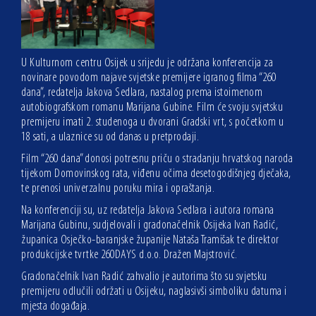
U Kulturnom centru Osijek u srijedu je održana konferencija za
novinare povodom najave svjetske premijere igranog filma “260
dana”, redatelja Jakova Sedlara, nastalog prema istoimenom
autobiografskom romanu Marijana Gubine. Film će svoju svjetsku
premijeru imati 2. studenoga u dvorani Gradski vrt, s početkom u
18 sati, a ulaznice su od danas u pretprodaji.
Film “260 dana” donosi potresnu priču o stradanju hrvatskog naroda
tijekom Domovinskog rata, viđenu očima desetogodišnjeg dječaka,
te prenosi univerzalnu poruku mira i opraštanja.
Na konferenciji su, uz redatelja Jakova Sedlara i autora romana
Marijana Gubinu, sudjelovali i gradonačelnik Osijeka Ivan Radić,
županica Osječko-baranjske županije Nataša Tramišak te direktor
produkcijske tvrtke 260DAYS d.o.o. Dražen Majstrović.
Gradonačelnik Ivan Radić zahvalio je autorima što su svjetsku
premijeru odlučili održati u Osijeku, naglasivši simboliku datuma i
mjesta događaja.