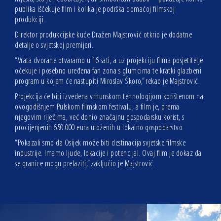
publika iščekuje film i kolika je podrška domaćoj filmskoj
produkciji.
Direktor produkcijske kuće Dražen Majstrović otkrio je dodatne
detalje o svjetskoj premijeri.
“Vrata dvorane otvaramo u 16 sati, a uz projekciju filma posjetitelje
očekuje i posebno uređena fan zona s glumcima te kratki glazbeni
program u kojem će nastupiti Miroslav Škoro,” rekao je Majstrović.
Projekcija će biti izvedena vrhunskom tehnologijom korištenom na
ovogodišnjem Pulskom filmskom festivalu, a film je, prema
njegovim riječima, već donio značajnu gospodarsku korist, s
procijenjenih 650.000 eura uloženih u lokalno gospodarstvo.
“Pokazali smo da Osijek može biti destinacija svjetske filmske
industrije. Imamo ljude, lokacije i potencijal. Ovaj film je dokaz da
se granice mogu prelaziti,” zaključio je Majstrović.