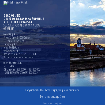
GRAD OSIJEK
OSJEČKO-BARANJSKA ŽUPANIJA
REPUBLIKA HRVATSKA
SLUŽBENI PORTAL GRADA NA DRAVI
OSIJEK.HR
Grad Osijek
F. Kuhača 9, 31000 Osijek
T: +385 31 229 229
info@osijek.hr
press@osijek.hr
www.osijek.hr
Radno vrijeme : 7:30h – 15:30h
Radno vrijeme sa strankama
OIB: 30050049642
MB: 2640651
Žiro-račun: 2360000–1831200002
IBAN: HR5023600001831200002
Copyright © 2026. Grad Osijek, sva prava pridržana
Digitalna pristupačnost
Mapa web mjesta