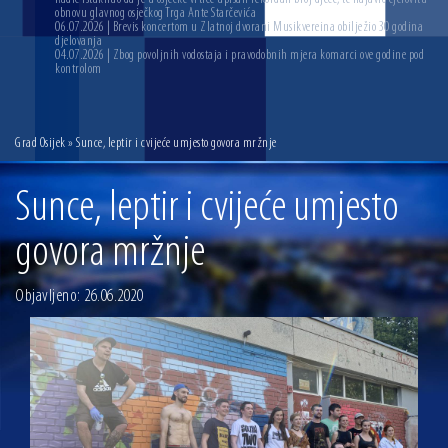
obnovu glavnog osječkog Trga Ante Starčevića
06.07.2026 | Brevis koncertom u Zlatnoj dvorani Musikvereina obilježio 30 godina
djelovanja
04.07.2026 | Zbog povoljnih vodostaja i pravodobnih mjera komarci ove godine pod
kontrolom
Grad Osijek
» Sunce, leptir i cvijeće umjesto govora mržnje
Sunce, leptir i cvijeće umjesto
govora mržnje
Objavljeno: 26.06.2020