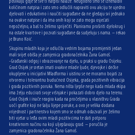
poslikaju gdje se sve ti natpisi nalaze. Neugodno smo se iznenadili
količinom natpisa i zato smo odlučili napraviti ovu akciju te ujedno
djelovati i edukativno i naučiti sugrađane da ne gledaju svi jednako
na ovakve natpise i da ima onih koji se zato mogu osjećati
nepoželjno, a baš to želimo spriječiti. Planiramo proširiti djelokrug i
na ostale kvartove i pozvati sugrađane da sudjeluju s nama. – rekao
je Bruno Koić.
Skupinu mladih koja je odlučila vedrim bojama promijeniti jedan
mali svijet obišla je zamjenica gradonačelnika Žana Gamoš.
-Građanski odgoj i obrazovanje na djelu, u praksi u gradu Osijeku.
Grad Osijek je sretan imati ovakve mlade ljude, djevojke i dečke
okupljene u inicijativi Mladforma i uistinu se ne moramo bojati za
otvorenu i tolerantnu budućnost Osijeka, grada pozitivnih vibracija
i grada pozitivnih poruka. Nema ništa ljepše nego kada mlada ekipa
ima želju educirati svoje vršnjake i pokazati dobro djelo na terenu.
Grad Osijek i inače reagira kada na pročeljima u vlasništvu Grada
uoči grafite koji ne šalju lijepe poruke, a ovo je velika dodana
vrijednost i partnerstvo kojem smo se odmah odazvali jer želimo
biti vjetar u leđa ovim mladi pozitivcima te dati potporu
kreativnom načinu na koji uljepšavaju grad. – poručila je
zamjenica gradonačelnika Žana Gamoš.