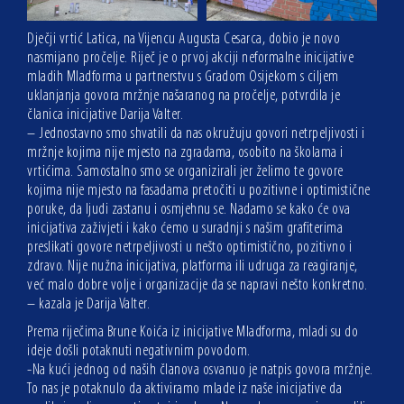
Dječji vrtić Latica, na Vijencu Augusta Cesarca, dobio je novo
nasmijano pročelje. Riječ je o prvoj akciji neformalne inicijative
mladih Mladforma u partnerstvu s Gradom Osijekom s ciljem
uklanjanja govora mržnje našaranog na pročelje, potvrdila je
članica inicijative Darija Valter.
– Jednostavno smo shvatili da nas okružuju govori netrpeljivosti i
mržnje kojima nije mjesto na zgradama, osobito na školama i
vrtićima. Samostalno smo se organizirali jer želimo te govore
kojima nije mjesto na fasadama pretočiti u pozitivne i optimistične
poruke, da ljudi zastanu i osmjehnu se. Nadamo se kako će ova
inicijativa zaživjeti i kako ćemo u suradnji s našim grafiterima
preslikati govore netrpeljivosti u nešto optimistično, pozitivno i
zdravo. Nije nužna inicijativa, platforma ili udruga za reagiranje,
već malo dobre volje i organizacije da se napravi nešto konkretno.
– kazala je Darija Valter.
Prema riječima Brune Koića iz inicijative Mladforma, mladi su do
ideje došli potaknuti negativnim povodom.
-Na kući jednog od naših članova osvanuo je natpis govora mržnje.
To nas je potaknulo da aktiviramo mlade iz naše inicijative da