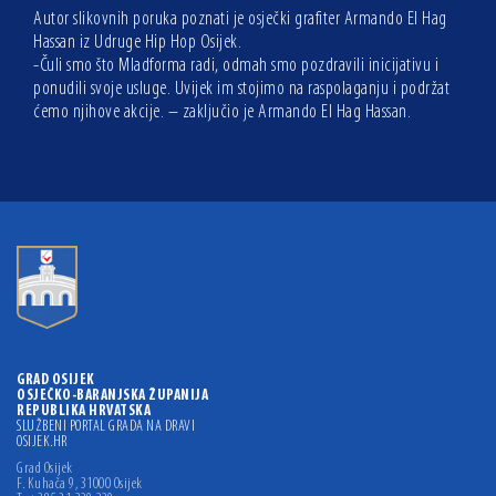
Autor slikovnih poruka poznati je osječki grafiter Armando El Hag
Hassan iz Udruge Hip Hop Osijek.
-Čuli smo što Mladforma radi, odmah smo pozdravili inicijativu i
ponudili svoje usluge. Uvijek im stojimo na raspolaganju i podržat
ćemo njihove akcije. – zaključio je Armando El Hag Hassan.
GRAD OSIJEK
OSJEČKO-BARANJSKA ŽUPANIJA
REPUBLIKA HRVATSKA
SLUŽBENI PORTAL GRADA NA DRAVI
OSIJEK.HR
Grad Osijek
F. Kuhača 9, 31000 Osijek