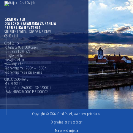
GRAD OSIJEK
OSJEČKO-BARANJSKA ŽUPANIJA
REPUBLIKA HRVATSKA
SLUŽBENI PORTAL GRADA NA DRAVI
OSIJEK.HR
Grad Osijek
F. Kuhača 9, 31000 Osijek
T: +385 31 229 229
info@osijek.hr
press@osijek.hr
www.osijek.hr
Radno vrijeme : 7:30h – 15:30h
Radno vrijeme sa strankama
OIB: 30050049642
MB: 2640651
Žiro-račun: 2360000–1831200002
IBAN: HR5023600001831200002
Copyright © 2026. Grad Osijek, sva prava pridržana
Digitalna pristupačnost
Mapa web mjesta