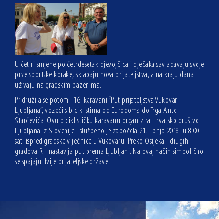
U četiri smjene po četrdesetak djevojčica i dječaka savladavaju svoje
prve sportske korake, sklapaju nova prijateljstva, a na kraju dana
uživaju na gradskim bazenima.
Pridružila se potom i 16. karavani “Put prijateljstva Vukovar
Ljubljana”, vozeći s biciklistima od Eurodoma do Trga Ante
Starčevića. Ovu biciklističku karavanu organizira Hrvatsko društvo
Ljubljana iz Slovenije i službeno je započela 21. lipnja 2018. u 8:00
sati ispred gradske vijećnice u Vukovaru. Preko Osijeka i drugih
gradova RH nastavlja put prema Ljubljani. Na ovaj način simbolično
se spajaju dvije prijateljske države.