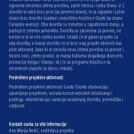
ogromna otvorena zelena površina, zatim šetnica i rijeka Drava. U 2.
dvorište se ulazi kroz prvo (sa sjeverne strane), te sa zapadne i južne
strane kroz dvorište Gradske i sveučilišne knjižnice Osijek (sa strane
Europske avenije). Oba dvorišta su trenutno u zapuštenom stanju, a
postojeće zelenilo samoniklo. Dvorišta su zatvorena za javnost, ne
koriste se ili se vrlo rijetko koriste. Izradit će se glavni projekti za
oba dvorišta, a manje dvorište će se kroz ovaj projekt obnoviti kao
pilot aktivnost, kako bi se otvorila nova zelena površina za javnost i
stvorio novi, zeleni prostor za manja kulturna događanja (koncerti,
promocije knjiga i čitanja i dr.) te za programe Knjižnice na
otvorenom (najviše za djecu i mlade).
Predviđene projektne aktivnosti:
Predviđene projektne aktivnosti Grada Osijeka obuhvaćaju
upravljanje projektom, razrada konzervatorskih istraživanja i
podloga, rekonstrukcija i sanacija unutarnjeg dvorišta, promidžba i
vidljivost.
Kontakt osoba za više informacija:
Ana-Marija Nedić, voditeljica projekta