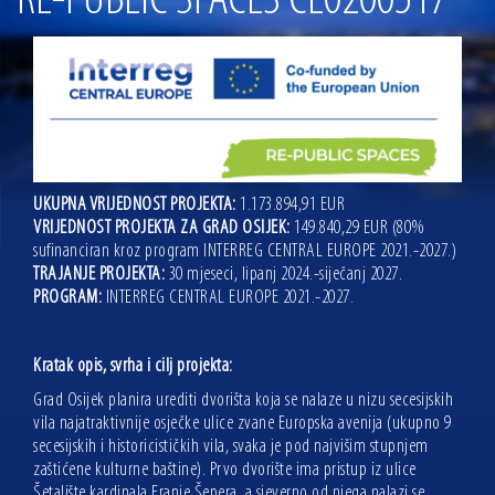
RE-PUBLIC SPACES CE0200517
13.07.2026 | Ljetnim izdanjem Večeri vina i umjetnosti završen Vinski mjesec
07.07.2026 | Održana 8. sjednica Gradskog vijeća Grada Osijeka. Gradonačelnik
Radić istaknuo da je u osječke vrtiće upisan rekordan broj djece, te najavio cjelovitu
obnovu glavnog osječkog Trga Ante Starčevića
06.07.2026 | Brevis koncertom u Zlatnoj dvorani Musikvereina obilježio 30 godina
djelovanja
04.07.2026 | Zbog povoljnih vodostaja i pravodobnih mjera komarci ove godine pod
kontrolom
UKUPNA VRIJEDNOST PROJEKTA:
1.173.894,91 EUR
04.08.2026 | U Osijeku obilježen Dan pobjede i domovinske zahvalnosti i Dan
hrvatskih branitelja
VRIJEDNOST PROJEKTA ZA GRAD OSIJEK:
149.840,29 EUR (80%
sufinanciran kroz program INTERREG CENTRAL EUROPE 2021.-2027.)
TRAJANJE PROJEKTA:
30 mjeseci, lipanj 2024.-siječanj 2027.
PROGRAM:
INTERREG CENTRAL EUROPE 2021.-2027.
Kratak opis, svrha i cilj projekta:
Grad Osijek planira urediti dvorišta koja se nalaze u nizu secesijskih
vila najatraktivnije osječke ulice zvane Europska avenija (ukupno 9
secesijskih i historicističkih vila, svaka je pod najvišim stupnjem
zaštićene kulturne baštine). Prvo dvorište ima pristup iz ulice
Šetalište kardinala Franje Šepera, a sjeverno od njega nalazi se