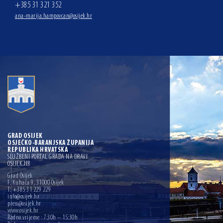
+385 31 321 352
ana-marija.hampovcan@osijek.hr
GRAD OSIJEK
OSJEČKO-BARANJSKA ŽUPANIJA
REPUBLIKA HRVATSKA
SLUŽBENI PORTAL GRADA NA DRAVI
OSIJEK.HR
Grad Osijek
F. Kuhača 9, 31000 Osijek
T: +385 31 229 229
info@osijek.hr
press@osijek.hr
www.osijek.hr
Radno vrijeme : 7:30h – 15:30h