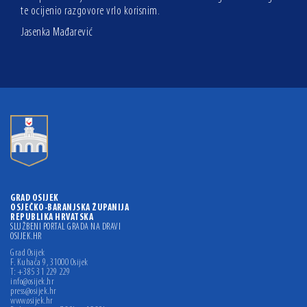
te ocijenio razgovore vrlo korisnim.
Jasenka Mađarević
GRAD OSIJEK
OSJEČKO-BARANJSKA ŽUPANIJA
REPUBLIKA HRVATSKA
SLUŽBENI PORTAL GRADA NA DRAVI
OSIJEK.HR
Grad Osijek
F. Kuhača 9, 31000 Osijek
T: +385 31 229 229
info@osijek.hr
press@osijek.hr
www.osijek.hr