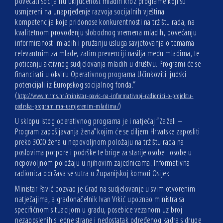
povećati socijalnu uključenost mladih kroz programe koji su
usmjereni na unaprjeđenje razvoja socijalnih vještina i
kompetencija koje pridonose konkurentnosti na tržištu rada, na
kvalitetnom provođenju slobodnog vremena mladih, povećanju
informiranosti mladih i pružanju usluga savjetovanja o temama
relevantnim za mlade, zatim prevenciji nasilja među mladima, te
poticanju aktivnog sudjelovanja mladih u društvu. Programi će se
financirati u okviru Operativnog programa Učinkoviti ljudski
potencijali iz Europskog socijalnog fonda.”
(
http://www.mrms.hr/ministar-pavic-na-informativnoj-radionici-o-projektu-
)
podrska-programima-usmjerenim-mladima/
U sklopu istog operativnog programa je i natječaj “Zaželi –
Program zapošljavanja žena” kojim će se diljem Hrvatske zaposliti
preko 3000 žena u nepovoljnom položaju na tržištu rada na
poslovima potpore i podrške te brige za starije osobe i osobe u
nepovoljnom položaju u njihovim zajednicama. Informativna
radionica održava se sutra u Županijskoj komori Osijek.
Ministar Pavić pozvao je Grad na sudjelovanje u svim otvorenim
natječajima, a gradonačelnik Ivan Vrkić upoznao ministra sa
specifičnom situacijom u gradu, posebice vezanom uz broj
nezaposlenih s jedne strane i nedostatak određenog kadra s druge