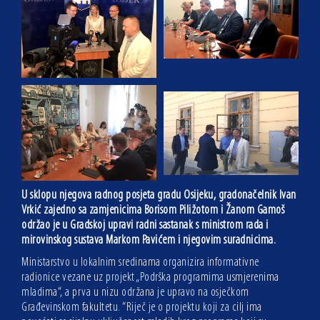
U sklopu njegova radnog posjeta gradu Osijeku, gradonačelnik Ivan
Vrkić zajedno sa zamjenicima Borisom Piližotom i Žanom Gamoš
održao je u Gradskoj upravi radni sastanak s ministrom rada i
mirovinskog sustava Markom Pavićem i njegovim suradnicima.
Ministarstvo u lokalnim sredinama organizira informativne
radionice vezane uz projekt „Podrška programima usmjerenima
mladima“, a prva u nizu održana je upravo na osječkom
Građevinskom fakultetu. “Riječ je o projektu koji za cilj ima