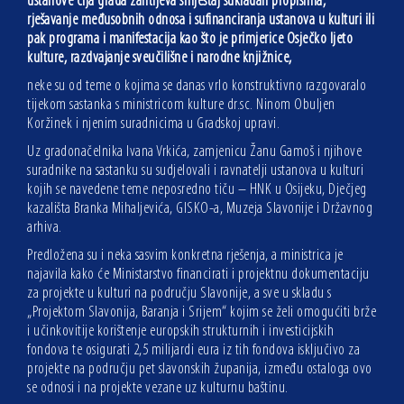
ustanove čija građa zahtijeva smještaj sukladan propisima,
rješavanje međusobnih odnosa i sufinanciranja ustanova u kulturi ili
pak programa i manifestacija kao što je primjerice Osječko ljeto
kulture, razdvajanje sveučilišne i narodne knjižnice,
neke su od teme o kojima se danas vrlo konstruktivno razgovaralo
tijekom sastanka s ministricom kulture dr.sc. Ninom Obuljen
Koržinek i njenim suradnicima u Gradskoj upravi.
Uz gradonačelnika Ivana Vrkića, zamjenicu Žanu Gamoš i njihove
suradnike na sastanku su sudjelovali i ravnatelji ustanova u kulturi
kojih se navedene teme neposredno tiču – HNK u Osijeku, Dječjeg
kazališta Branka Mihaljevića, GISKO-a, Muzeja Slavonije i Državnog
arhiva.
Predložena su i neka sasvim konkretna rješenja, a ministrica je
najavila kako će Ministarstvo financirati i projektnu dokumentaciju
za projekte u kulturi na području Slavonije, a sve u skladu s
„Projektom Slavonija, Baranja i Srijem“ kojim se želi omogućiti brže
i učinkovitije korištenje europskih strukturnih i investicijskih
fondova te osigurati 2,5 milijardi eura iz tih fondova isključivo za
projekte na području pet slavonskih županija, između ostaloga ovo
se odnosi i na projekte vezane uz kulturnu baštinu.