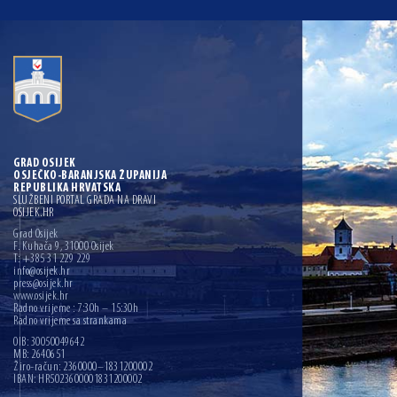
GRAD OSIJEK
OSJEČKO-BARANJSKA ŽUPANIJA
REPUBLIKA HRVATSKA
SLUŽBENI PORTAL GRADA NA DRAVI
OSIJEK.HR
Grad Osijek
F. Kuhača 9, 31000 Osijek
T: +385 31 229 229
info@osijek.hr
press@osijek.hr
www.osijek.hr
Radno vrijeme : 7:30h – 15:30h
Radno vrijeme sa strankama
OIB: 30050049642
MB: 2640651
Žiro-račun: 2360000–1831200002
IBAN: HR5023600001831200002