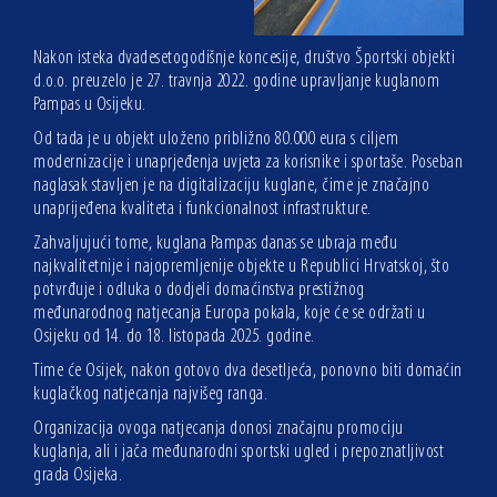
Nakon isteka dvadesetogodišnje koncesije, društvo Športski objekti
d.o.o. preuzelo je 27. travnja 2022. godine upravljanje kuglanom
Pampas u Osijeku.
Od tada je u objekt uloženo približno 80.000 eura s ciljem
modernizacije i unaprjeđenja uvjeta za korisnike i sportaše. Poseban
naglasak stavljen je na digitalizaciju kuglane, čime je značajno
unaprijeđena kvaliteta i funkcionalnost infrastrukture.
Zahvaljujući tome, kuglana Pampas danas se ubraja među
najkvalitetnije i najopremljenije objekte u Republici Hrvatskoj, što
potvrđuje i odluka o dodjeli domaćinstva prestižnog
međunarodnog natjecanja Europa pokala, koje će se održati u
Osijeku od 14. do 18. listopada 2025. godine.
Time će Osijek, nakon gotovo dva desetljeća, ponovno biti domaćin
kuglačkog natjecanja najvišeg ranga.
Organizacija ovoga natjecanja donosi značajnu promociju
kuglanja, ali i jača međunarodni sportski ugled i prepoznatljivost
grada Osijeka.