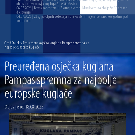
obnovu glavnog osječkog Trga Ante Starčevića
06.07.2026 | Brevis koncertom u Zlatnoj dvorani Musikvereina obilježio 30 godina
djelovanja
04.07.2026 | Zbog povoljnih vodostaja i pravodobnih mjera komarci ove godine pod
kontrolom
Grad Osijek
» Preuređena osječka kuglana Pampas spremna za
najbolje europske kuglače
Preuređena osječka kuglana
Pampas spremna za najbolje
europske kuglače
Objavljeno: 18.08.2025