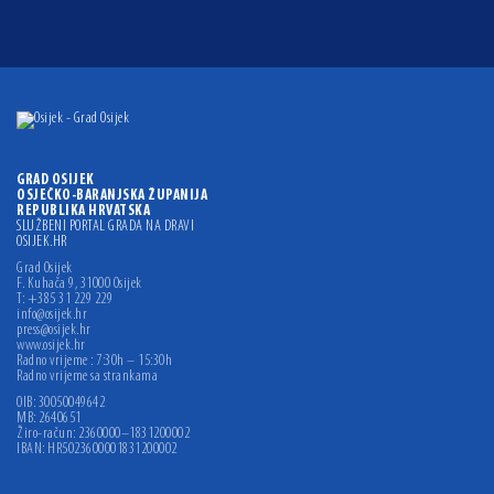
GRAD OSIJEK
OSJEČKO-BARANJSKA ŽUPANIJA
REPUBLIKA HRVATSKA
SLUŽBENI PORTAL GRADA NA DRAVI
OSIJEK.HR
Grad Osijek
F. Kuhača 9, 31000 Osijek
T: +385 31 229 229
info@osijek.hr
press@osijek.hr
www.osijek.hr
Radno vrijeme : 7:30h – 15:30h
Radno vrijeme sa strankama
OIB: 30050049642
MB: 2640651
Žiro-račun: 2360000–1831200002
IBAN: HR5023600001831200002