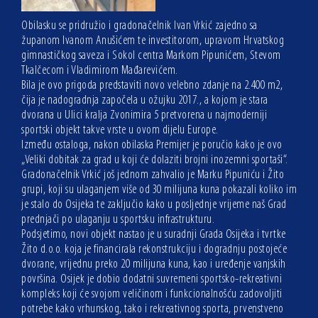
Obilasku se pridružio i gradonačelnik Ivan Vrkić zajedno sa
županom Ivanom Anušićem te investitorom, upravom Hrvatskog
gimnastičkog saveza i Sokol centra Markom Pipunićem, Stevom
Tkalčecom i Vladimirom Mađarevićem.
Bila je ovo prigoda predstaviti novo velebno zdanje na 2.400 m2,
čija je nadogradnja započela u ožujku 2017., a kojom je stara
dvorana u Ulici kralja Zvonimira 5 pretvorena u najmoderniji
sportski objekt takve vrste u ovom dijelu Europe.
Između ostaloga, nakon obilaska Premijer je poručio kako je ovo
„Veliki dobitak za grad u koji će dolaziti brojni inozemni sportaši“.
Gradonačelnik Vrkić još jednom zahvalio je Marku Pipuniću i Žito
grupi, koji su ulaganjem više od 30 milijuna kuna pokazali koliko im
je stalo do Osijeka te zaključio kako u posljednje vrijeme naš Grad
prednjači po ulaganju u sportsku infrastrukturu.
Podsjetimo, novi objekt nastao je u suradnji Grada Osijeka i tvrtke
Žito d.o.o. koja je financirala rekonstrukciju i dogradnju postojeće
dvorane, vrijednu preko 20 milijuna kuna, kao i uređenje vanjskih
površina. Osijek je dobio dodatni suvremeni sportsko-rekreativni
kompleks koji će svojom veličinom i funkcionalnošću zadovoljiti
potrebe kako vrhunskog, tako i rekreativnog sporta, prvenstveno