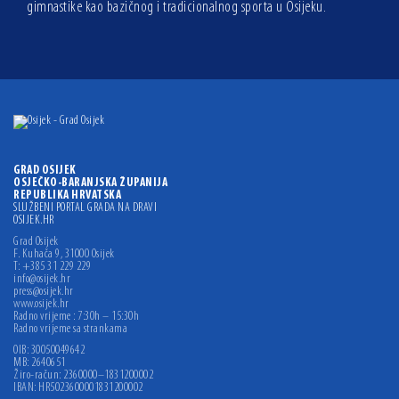
gimnastike kao bazičnog i tradicionalnog sporta u Osijeku.
GRAD OSIJEK
OSJEČKO-BARANJSKA ŽUPANIJA
REPUBLIKA HRVATSKA
SLUŽBENI PORTAL GRADA NA DRAVI
OSIJEK.HR
Grad Osijek
F. Kuhača 9, 31000 Osijek
T: +385 31 229 229
info@osijek.hr
press@osijek.hr
www.osijek.hr
Radno vrijeme : 7:30h – 15:30h
Radno vrijeme sa strankama
OIB: 30050049642
MB: 2640651
Žiro-račun: 2360000–1831200002
IBAN: HR5023600001831200002