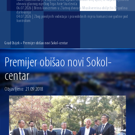
obnovu glavnog osječkog Trga Ante Starčevića
06.07.2026 | Brevis koncertom u Zlatnoj dvorani Musikvereina obilježio 30 godina
djelovanja
04.07.2026 | Zbog povoljnih vodostaja i pravodobnih mjera komarci ove godine pod
kontrolom
Grad Osijek
» Premijer obišao novi Sokol-centar
Premijer obišao novi Sokol-
centar
Objavljeno: 21.09.2018