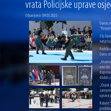
vrata Policijske uprave osj
Objavljeno: 09.05.2025
Danas j
”Postani
Cilj Dan
natječaj
Podršku
Danu otv
„Imamo 
ono što 
doprinos
dodao j
„Osijek
zamjenik
uprava 
Robert Š
predstav