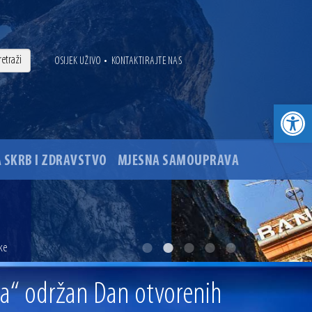
•
OSIJEK UŽIVO
KONTAKTIRAJTE NAS
Open toolbar
 SKRB I ZDRAVSTVO
MJESNA SAMOUPRAVA
. godine
ke
ovu glavnog osječkog Trga Ante Starčevića
ka“ održan Dan otvorenih