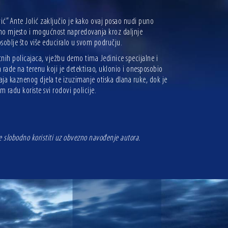
ović” Ante Jolić zaključio je kako ovaj posao nudi puno
radno mjesto i mogućnost napredovanja kroz daljnje
osoblje što više educiralo u svom području.
tnih policajaca, vježbu demo tima Jedinice specijalne i
 rade na terenu koji je detektirao, uklonio i onesposobio
aja kaznenog djela te izuzimanje otiska dlana ruke, dok je
 radu koriste svi rodovi policije.
se slobodno koristiti uz obvezno navođenje autora.