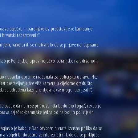
uprave osječko – baranjske uz predstavljene kampanje
 hrvatski redarstvenik”.
njem, kako bi ih se motiviralo da se prijave na raspisane
tao je Policijskoj upravi osječko-baranjske na održanom
uo nabavku opreme i računala za policijsku upravu. No,
jest postavljanje sve više kamera u cijelome gradu što
 da se određena kaznena djela lakše mogu razriješiti.“,
e osobe da nam se pridruže i da budu dio toga.“, rekao je
prava osječko-baranjske jedna od najboljih policijskih
glasio je kako je Dan otvorenih vrata izvrsna prilika da se
ama voljeli bi dodatno zainteresirati mlade da se priključe