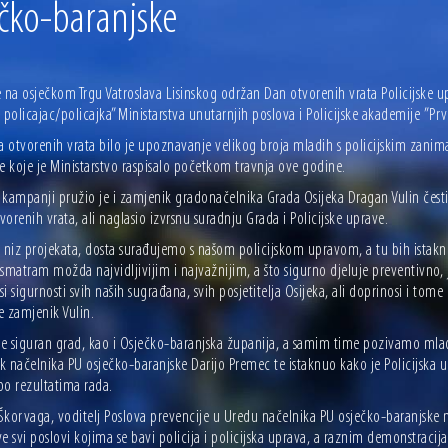
ečko-baranjske
e na osječkom Trgu Vatroslava Lisinskog održan Dan otvorenih vrata Policijske 
 policajac/policajka” Ministarstva unutarnjih poslova i Policijske akademije ”Prvi
a otvorenih vrata bilo je upoznavanje velikog broja mladih s policijskim zanima
e koje je Ministarstvo raspisalo početkom travnja ove godine.
 kampanji pružio je i zamjenik gradonačelnika Grada Osijeka Dragan Vulin česti
orenih vrata, ali naglasio izvrsnu suradnju Grada i Policijske uprave.
niz projekata, dosta surađujemo s našom policijskom upravom, a tu bih istakn
smatram možda najvidljivijim i najvažnijim, a što sigurno djeluje preventivno, 
i sigurnosti svih naših sugrađana, svih posjetitelja Osijeka, ali doprinosi i tome
e zamjenik Vulin.
 je siguran grad, kao i Osječko-baranjska županija, a samim time pozivamo mlad
 načelnika PU osječko-baranjske Darijo Premec te istaknuo kako je Policijska u
po rezultatima rada.
korvaga, voditelj Poslova prevencije u Uredu načelnika PU osječko-baranjske na
e svi poslovi kojima se bavi policija i policijska uprava, a raznim demonstracij