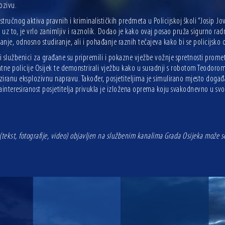
ozivu.
 stručnog aktiva pravnih i kriminalističkih predmeta u Policijskoj školi “Josip J
, uz to, je vrlo zanimljiv i raznolik. Dodao je kako ovaj posao pruža sigurno 
nje, odnosno studiranje, ali i pohađanje raznih tečajeva kako bi se policijsko 
ki službenici za građane su pripremili i pokazne vježbe vožnje spretnosti prome
tne policije Osijek te demonstrirali vježbu kako u suradnji s robotom Teodorom
ziranu eksplozivnu napravu. Također, posjetiteljima je simulirano mjesto događ
ainteresiranost posjetitelja privukla je izložena oprema koju svakodnevno u svom
(tekst, fotografije, video) objavljen na službenim kanalima Grada Osijeka može 