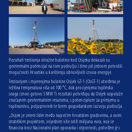
Rezultati testiranja istražne bušotine kod Osijeka dokazali su
geotermalni potencijal na tom području i time još jednom potvrdili
mogućnosti Hrvatske u korištenju obnovljivih izvora energije.
Testiranjem i mjerenjima bušotine Osijek GT-1 (OsGT-1) utvrđena je
ležišna temperatura viša od 100 °C, dok procijenjena toplinska
snaga iznosi gotovo 5 MW. Ti rezultati potvrđuju da Osijek raspolaže
značajnim geotermalnim resursima, s potencijalom za primjenu u
toplinarstvu, poljoprivredi te širem gospodarskom razvoju područja.
„Osijek je zeleni lider među najvećim hrvatskim gradovima, a ovim
strateškim projektom, vrijednim više od 8 milijuna eura, koji se
financira kroz Nacionalni plan oporavka i otpornosti, potvrđen je i