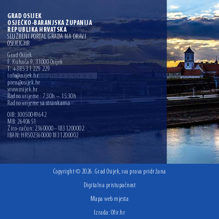
GRAD OSIJEK
OSJEČKO-BARANJSKA ŽUPANIJA
REPUBLIKA HRVATSKA
SLUŽBENI PORTAL GRADA NA DRAVI
OSIJEK.HR
Grad Osijek
F. Kuhača 9, 31000 Osijek
T: +385 31 229 229
info@osijek.hr
press@osijek.hr
www.osijek.hr
Radno vrijeme : 7:30h – 15:30h
Radno vrijeme sa strankama
OIB: 30050049642
MB: 2640651
Žiro-račun: 2360000–1831200002
IBAN: HR5023600001831200002
Copyright © 2026. Grad Osijek, sva prava pridržana
Digitalna pristupačnost
Mapa web mjesta
Izrada:
Ofir.hr