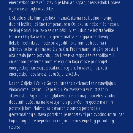
energetskog sustava“, izjavio je Marijan Krpan, predsjednik Uprave
Agencije za ugljikovodike.
U skladu s lokalnim geološkim značajkama i sukladno manjoj
dubini ležišta, ležišne temperature u Osijeku su nešto niže nego u
Velikoj Gorici. No, iako se geološki uvjeti i dubine ležišta Velike
Gorice i Osijeka razlikuju, geotermalna energija ima dovoljno
fleksibilnosti da se može prilagoditi lokalnim potrebama i
učinkovito koristiti na održiv način. Preliminarni istražni prostori
oba grada jasno potvrđuju da Hrvatska raspolaže raznolikom i
vrijednom geotermalnom energijom koja može pridonijeti
energetskoj tranziciji, potaknuti regionalni razvoj i ojačati
energetsku neovisnost, poručuju iz AZU-a.
Nakon Osijeka i Velike Gorice, istražne aktivnosti se nastavljaju u
Vinkovcima i zatim u Zaprešiću. Po završetku svih istražnih
aktivnosti u Agenciji za ugljikovodike planiraju početi s izradom
dodatnih bušotina na lokacijama s potvrđenim geotermalnim
potencijalom. Naime, za ostvarenje punog potencijala
geotermalnog sustava potrebno je uspostaviti proizvodno-utisni par
koji omogućuje neprekidno i sigurno korištenje tog prirodnog
resursa.