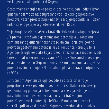
veliki geotermalni potencijal Osijeka.
Geotermalna energija tako postaje lokalno dostupan i održiv izvor
grijanja ne samo za naše sugrađane već i osječko gospodarstvo.
Kroz ovaj važan projekt Osijek nastavlja svoj gospodarski, ali i zeleni
rast.“- izjavio je osječki gradonačelnik Ivan Radić.
To je drugi uspješni završetak istražnih aktivnosti u sklopu projekta
„Priprema i istraživanje geotermalnog potencijala u kontekstu
centraliziranog grijanja“ nakon što je krajem lipnja ove godine
potvrđen geotermalni potencijal u Velikoj Gorici. Poručuju to iz
Agencije za ugljikovodike koja provodi istraživanja, a radove izvodi
Crosco – naftni servisi d.o.o., član INA Grupe. Vrijednost investicije u
istražne aktivnosti u Osijeku premašuje 8 milijuna eura, a projekt se
provodi uz financiranje iz Nacionalnog plana oporavka i otpornosti
(NPOO).
„Stručni tim Agencije za ugljikovodike i Crosca ostvario je
projektne ciljeve s još jednim pozitivnim rezultatima istraživanja
geotermalnog potencijala. Geotermalna energija jedan je od
najstabilnijih obnovljivih izvora, a našim istraživanjima
potvrđujemo veliki potencijal ležišta u Panonskom bazenu i
stratešku priliku za dugoročnu sigurnost opskrbe i dekarbonizaciju