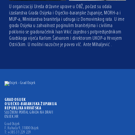
U organizaciji Ureda državne uprave u OBŽ, počast su odala
izaslanstva Grada Osijeka i Osječko-baranjske županije, MORH-a i
MUP-a, Ministarstva branitelja i udruga iz Domovinskog rata. U ime
grada Osijeka u zahvalnost poginulim braniteljima i civilima
poklonio se gradonačelnik Ivan Vrkić zajedno s potpredsjednikom
Gradskoga vijeća Karlom Šatvarom i direktorom UKOP-a Hrvojem
Ostričkim. U molitvi nazočne je poveo vlč. Ante Mihaljević .
GRAD OSIJEK
OSJEČKO-BARANJSKA ŽUPANIJA
REPUBLIKA HRVATSKA
SLUŽBENI PORTAL GRADA NA DRAVI
OSIJEK.HR
Grad Osijek
F. Kuhača 9, 31000 Osijek
T: +385 31 229 229