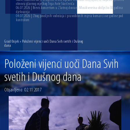
obnovu glavnog osječkog Trga Ante Starčevića
06.07.2026 | Brevis koncertom u Zlatnoj dvorani Musikvereina obilježio 30 godina
djelovanja
04.07.2026 | Zbog povoljnih vodostaja i pravodobnih mjera komarci ove godine pod
kontrolom
Grad Osijek
» Položeni vijenci uoči Dana Svih svetih i Dušnog
dana
Položeni vijenci uoči Dana Svih
svetih i Dušnog dana
Objavljeno: 02.11.2017