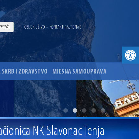
•
OSIJEK UŽIVO
KONTAKTIRAJTE NAS
Open toolbar
 SKRB I ZDRAVSTVO
MJESNA SAMOUPRAVA
. godine
ovu glavnog osječkog Trga Ante Starčevića
ačionica NK Slavonac Tenja