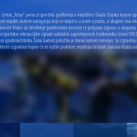
 centar „Tenja“ javna je sportska građevina u vlasništvu Grada Osijeka kojom u
pet mlađih dobnih kategorija koje se natječu u svom uzrastu, a ukupno ima oko 
asnost Klubu za ishođenje građevinske dozvole te potpisao Ugovor o ulaganju spo
je sportsko-rekreacijske zgrade sukladno zaprimljenom troškovniku iznosi 970.
ca gradonačelnika Žana Gamoš položila je danas kamen temeljac za izgradnju no
tkom izgradnje trajno će se riješiti problem smještaja brojnih članova Kluba sv