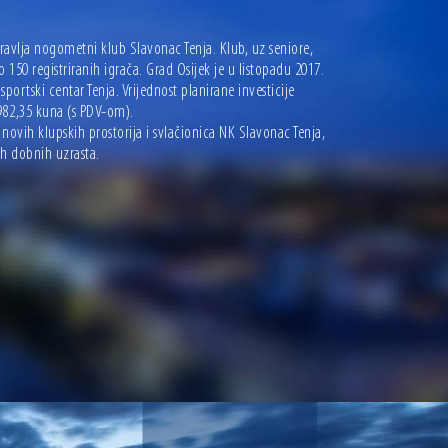
pravlja nogometni klub Slavonac Tenja. Klub, uz seniore,
150 registriranih igrača. Grad Osijek je u listopadu 2017.
rtski centar Tenja. Vrijednost planirane investicije
982,35 kuna (s PDV-om).
vih klupskih prostorija i svlačionica NK Slavonac Tenja,
ih dobnih uzrasta.