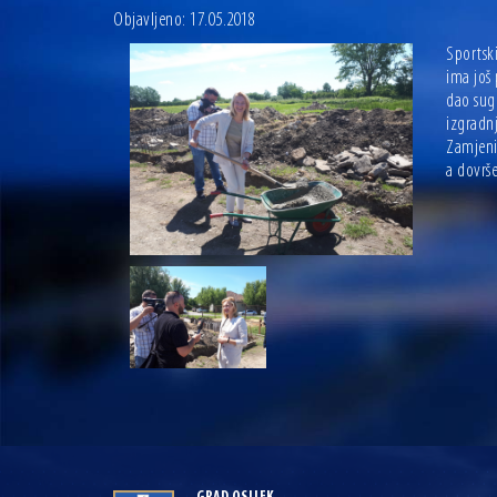
Objavljeno: 17.05.2018
Sportski
ima još 
dao sugl
izgradn
Zamjeni
a dovrše