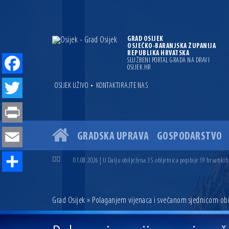
GRAD OSIJEK
OSJEČKO-BARANJSKA ŽUPANIJA
REPUBLIKA HRVATSKA
SLUŽBENI PORTAL GRADA NA DRAVI
OSIJEK.HR
Facebook
•
OSIJEK UŽIVO
KONTAKTIRAJTE NAS
Twitter
Print
GRADSKA UPRAVA
GOSPODARSTVO
04.07.2026 | Zbog povoljnih vodostaja i pravodobnih mjera komarci
Email
04.08.2026 | U Osijeku obilježen Dan pobjede i domovinske zahvalno
01.08.2026 | U Dalju obilježena 35. obljetnica pogibije 39 hrvatskih
31.07.2026 | U Osijeku premijerno prikazan film „MUP-ovci Dalj“ uoč
Share
23.07.2026 | Započela izgradnja nove ceste u Ulici bana Josipa Jelač
14.07.2026 | Gradonačelnik Ivan Radić uručio ugovor za rekonstruk
Grad Osijek
» Polaganjem vijenaca i svečanom sjednicom ob
13.07.2026 | Ljetnim izdanjem Večeri vina i umjetnosti završen Vin
07.07.2026 | Održana 8. sjednica Gradskog vijeća Grada Osijeka. Grad
06.07.2026 | Brevis koncertom u Zlatnoj dvorani Musikvereina obilj