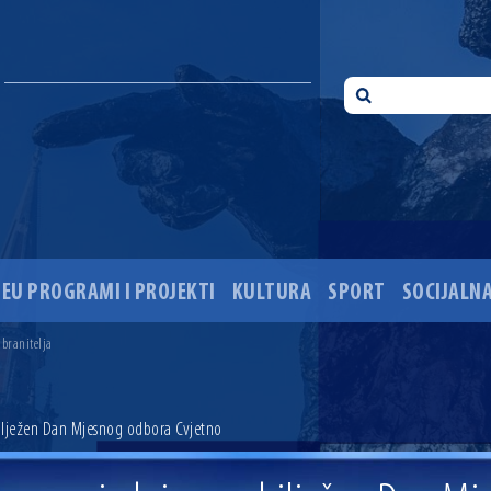
EU PROGRAMI I PROJEKTI
KULTURA
SPORT
SOCIJALNA
 ove godine pod kontrolom
sti i Dan hrvatskih branitelja
 branitelja
i 35. obljetnice pogibije hrvatskih policajaca
ića u Višnjevcu. Gradonačelnik Radić: Višnjevčani će napokon dobiti cestu kakvu su i trebali još 2015
ciju i dogradnju OŠ Jagode Truhelke vrijedan 5,45 milijuna eura
ilježen Dan Mjesnog odbora Cvjetno
ski mjesec
onačelnik Radić istaknuo da je u osječke vrtiće upisan rekordan broj djece, te najavio cjelovitu obn
ežio 30 godina djelovanja