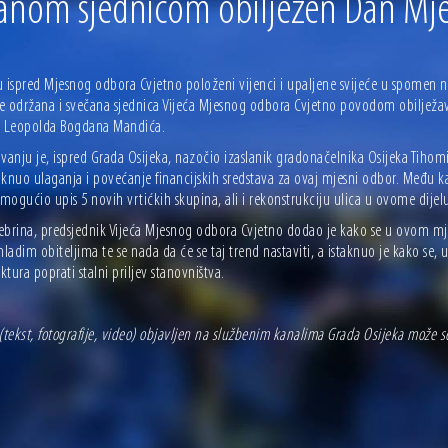
ečanom sjednicom obilježen Dan Mj
 ove godine pod kontrolom
sti i Dan hrvatskih branitelja
u ispred Mjesnog odbora Cvjetno položeni vijenci i upaljene svijeće u spomen n
 je održana i svečana sjednica Vijeća Mjesnog odbora Cvjetno povodom obiljež
. Leopolda Bogdana Mandića.
vanju je, ispred Grada Osijeka, nazočio izaslanik gradonačelnika Osijeka Tihomi
taknuo ulaganja i povećanje financijskih sredstava za ovaj mjesni odbor. Među k
omogućio upis 5 novih vrtićkih skupina, ali i rekonstrukciju ulica u ovome dijel
ebrina, predsjednik Vijeća Mjesnog odbora Cvjetno dodao je kako se u ovom m
mladim obiteljima te se nada da će se taj trend nastaviti, a istaknuo je kako s
uktura poprati stalni priljev stanovništva.
(tekst, fotografije, video) objavljen na službenim kanalima Grada Osijeka može 