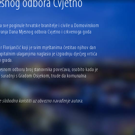
esnog odbora Cvjetno
a sve poginule hrvatske branitelje i civile u Domovinskom
avanja Dana Mjesnog odbora Cvjetno i crkvenoga goda
r Florijančić koji je svim mještanima čestitao njihov dan
apitalnim ulaganjima naglasio je izgradnju dječjeg vrtića
u grada.
jesnom odboru broj stanovnika povećava, osobito kada je
e, u suradnji s Gradom Osijekom, trude da komunalna
se slobodno koristiti uz obvezno navođenje autora.