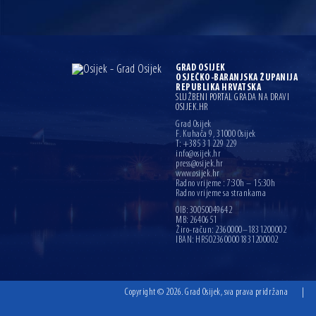
GRAD OSIJEK
OSJEČKO-BARANJSKA ŽUPANIJA
REPUBLIKA HRVATSKA
SLUŽBENI PORTAL GRADA NA DRAVI
OSIJEK.HR
Grad Osijek
F. Kuhača 9, 31000 Osijek
T: +385 31 229 229
info@osijek.hr
press@osijek.hr
www.osijek.hr
Radno vrijeme : 7:30h – 15:30h
Radno vrijeme sa strankama
OIB: 30050049642
MB: 2640651
Žiro-račun: 2360000–1831200002
IBAN: HR5023600001831200002
Copyright © 2026. Grad Osijek, sva prava pridržana
|