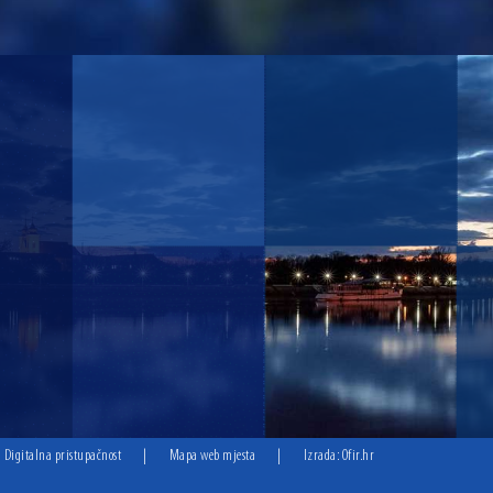
Digitalna pristupačnost
|
Mapa web mjesta
|
Izrada:
Ofir.hr