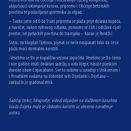
intenzivno radi na čišćenju i održavanju cijelog kompleksa,
uključujući uklanjanje korova, pripremu i čišćenje betonskih
površina te postavljanje spremnika za otpad.
– Svako jutro od 6 do 9 sati priprema se plaža prije dolaska kupača,
a navečer, nakon njihovog odlaska, ponovno se čisti i održava cijeli
prostor, od pješačkih površina do travnjaka – kazao je Pandžić.
Sutra, na blagdan Tijelova, pijesak se neće nasipavati tako da će se
plaža moći normalno koristiti.
-Veselimo se što je kupališna sezona započela. Veselimo se što ćemo
i ove godine imati dodatan sadržaj u vidu lijepe, nasute pijeskom
dravske obale Copacabane. Sve to radimo u suradnji s Unikomom i
s Hrvatskim vodama na dobrobit svih Osječanki i Osječana –
zaključio je gradonačelnik.
Sadržaj (tekst, fotografije, video) objavljen na službenim kanalima
Grada Osijeka može se slobodno koristiti uz obvezno navođenje
autora.