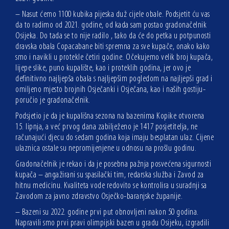
– Nasut ćemo 1100 kubika pijeska duž cijele obale. Podsjetit ću vas
da to radimo od 2021. godine, od kada sam postao gradonačelnik
Osijeka. Do tada se to nije radilo , tako da će do petka u potpunosti
dravska obala Copacabane biti spremna za sve kupače, onako kako
smo i navikli u protekle četiri godine. Očekujemo velik broj kupača,
lijepe slike, puno kupalište, kao i proteklih godina, jer ovo je
definitivno najljepša obala s najljepšim pogledom na najljepši grad i
omiljeno mjesto brojnih Osječanki i Osječana, kao i naših gostiju-
poručio je gradonačelnik.
Podsjetio je da je kupališna sezona na bazenima Kopike otvorena
15. lipnja, a već prvog dana zabilježeno je 1417 posjetitelja, ne
računajući djecu do sedam godina koja imaju besplatan ulaz. Cijene
ulaznica ostale su nepromijenjene u odnosu na prošlu godinu.
Gradonačelnik je rekao i da je posebna pažnja posvećena sigurnosti
kupača – angažirani su spasilački tim, redarska služba i Zavod za
hitnu medicinu. Kvaliteta vode redovito se kontrolira u suradnji sa
Zavodom za javno zdravstvo Osječko-baranjske županije.
– Bazeni su 2022. godine prvi put obnovljeni nakon 50 godina.
Napravili smo prvi pravi olimpijski bazen u gradu Osijeku, izgradili