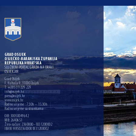
GRAD OSIJEK
OSJEČKO-BARANJSKA ŽUPANIJA
REPUBLIKA HRVATSKA
SLUŽBENI PORTAL GRADA NA DRAVI
OSIJEK.HR
Grad Osijek
F. Kuhača 9, 31000 Osijek
T: +385 31 229 229
info@osijek.hr
press@osijek.hr
www.osijek.hr
Radno vrijeme : 7:30h – 15:30h
Radno vrijeme sa strankama
OIB: 30050049642
MB: 2640651
Žiro-račun: 2360000–1831200002
IBAN: HR5023600001831200002