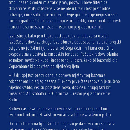
smo i bazen s vodenim atrakcijama, postavili nove filternice i
strojarnice. Voda iz bazena više ne ide u Dravu bez prethodne
filtracije, čime štitimo našu rijeku. Dvije godine prije nego što sam
postao gradonačelnik bazeni uopće nisu radili, a mi smo ih obnovili
i uredili u samo šest mjeseci – istaknuo je gradonačelnik.
Izvijestio je kako je u tijeku postupak javne nabave za odabir
izvođača radova za drugu fazu obnove Copacabane. Za ovaj projekt
osigurano je 7,4 milijuna eura, od čega četiri milijuna eura čine
bespovratna sredstva iz europskih fondova. Početak radova planira
se nakon završetka kupališne sezone, u jesen, kako bi bazenski dio
Copacabane bio dovršen do sljedećeg ljeta.
– U drugoj fazi predviđena je obnova mješovitog bazena s
toboganom i dječjeg bazena. Tijekom prve faze radova nije srušeno
nijedno stablo, već su posađena nova, dok će u drugoj fazi biti
posađeno 200 stabala i 1800 grmova – rekao je gradonačelnik
Radić.
Radovi nasipavanja pijeska provode se u suradnji s gradskom
tvrtkom Unikom i Hrvatskim vodama a bit će završeni u petak.
Direktor Unikoma Igor Pandžić naglasio je da se već mjesec dana