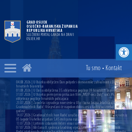
GRAD OSIJEK
OSJEČKO-BARANJSKA ŽUPANIJA
REPUBLIKA HRVATSKA
SLUŽBENI PORTAL GRADA NA DRAVI
OSIJEK.HR
Open toolbar
Tu smo
•
Kontakt
04.08.2026 | U Osijeku obilježen Dan pobjede i domovinske zahvalnosti i Dan
hrvatskih branitelja
01.08.2026 | U Dalju obilježena 35. obljetnica pogibije 39 hrvatskih branitelja
31.07.2026 | U Osijeku premijerno prikazan film „MUP-ovci Dalj“ uoči 35.
obljetnice pogibije hrvatskih policajaca
23.07.2026 | Započela izgradnja nove ceste u Ulici bana Josipa Jelačića u Višnjevcu.
Gradonačelnik Radić: Višnjevčani će napokon dobiti cestu kakvu su i trebali još 2015.
godine
14.07.2026 | Gradonačelnik Ivan Radić uručio ugovor za rekonstrukciju i dogradnju
OŠ Jagode Truhelke vrijedan 5,45 milijuna eura
13.07.2026 | Ljetnim izdanjem Večeri vina i umjetnosti završen Vinski mjesec
07.07.2026 | Održana 8. sjednica Gradskog vijeća Grada Osijeka. Gradonačelnik
Radić istaknuo da je u osječke vrtiće upisan rekordan broj djece, te najavio cjelovitu