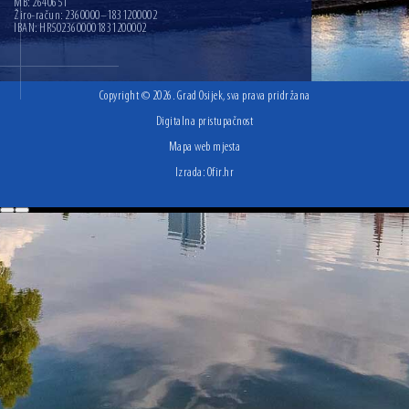
MB: 2640651
Žiro-račun: 2360000–1831200002
IBAN: HR5023600001831200002
Copyright © 2026. Grad Osijek, sva prava pridržana
Digitalna pristupačnost
Mapa web mjesta
Izrada:
Ofir.hr