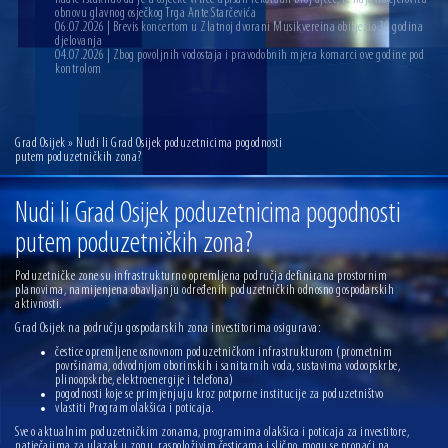
obnovu glavnog osječkog Trga Ante Starčevića
06.07.2026 | Brevis koncertom u Zlatnoj dvorani Musikvereina obilježio 30 godina
djelovanja
04.07.2026 | Zbog povoljnih vodostaja i pravodobnih mjera komarci ove godine pod
kontrolom
Grad Osijek
» Nudi li Grad Osijek poduzetnicima pogodnosti
putem poduzetničkih zona?
Nudi li Grad Osijek poduzetnicima pogodnosti
putem poduzetničkih zona?
Poduzetničke zone su infrastrukturno opremljena područja definirana prostornim
planovima, namijenjena obavljanju određenih poduzetničkih odnosno gospodarskih
aktivnosti.
Grad Osijek na području gospodarskih zona investitorima osigurava:
čestice opremljene osnovnom poduzetničkom infrastrukturom (prometnim
površinama, odvodnjom oborinskih i sanitarnih voda, sustavima vodoopskrbe,
plinoopskrbe, elektroenergije i telefona)
pogodnosti koje se primjenjuju kroz potporne institucije za poduzetništvo
vlastiti Program olakšica i poticaja.
Sve o aktualnim poduzetničkim zonama, programima olakšica i poticaja za investitore,
natječajima za ulazak u zonu, raspoloživim česticama i slično, mogu se pronaći na