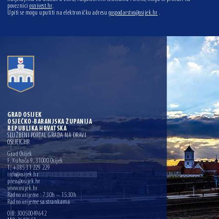
poveznici
osnivest.hr
.
Upiti se mogu uputiti na elektroničku adresu
gospodarstvo@osijek.hr
.
GRAD OSIJEK
OSJEČKO-BARANJSKA ŽUPANIJA
REPUBLIKA HRVATSKA
SLUŽBENI PORTAL GRADA NA DRAVI
OSIJEK.HR
Grad Osijek
F. Kuhača 9, 31000 Osijek
T: +385 31 229 229
info@osijek.hr
press@osijek.hr
www.osijek.hr
Radno vrijeme : 7:30h – 15:30h
Radno vrijeme sa strankama
OIB: 30050049642