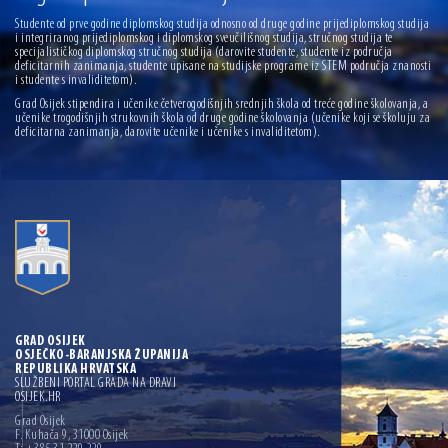
13.07.2026 | Ljetnim izdanjem Večeri vina i umjetnosti završen Vinski mjesec
Studente od prve godine diplomskog studija odnosno od druge godine prijediplomskog studija
i integriranog prijediplomskog i diplomskog sveučilišnog studija, stručnog studija te
specijalističkog diplomskog stručnog studija (darovite studente, studente iz područja
07.07.2026 | Održana 8. sjednica Gradskog vijeća Grada Osijeka. Gradonačelnik
deficitarnih zanimanja, studente upisane na studijske programe iz STEM područja znanosti
Radić istaknuo da je u osječke vrtiće upisan rekordan broj djece, te najavio cjelovitu
i studente s invaliditetom).
obnovu glavnog osječkog Trga Ante Starčevića
06.07.2026 | Brevis koncertom u Zlatnoj dvorani Musikvereina obilježio 30 godina
Grad Osijek stipendira i učenike četverogodišnjih srednjih škola od treće godine školovanja, a
djelovanja
učenike trogodišnjih strukovnih škola od druge godine školovanja (učenike koji se školuju za
deficitarna zanimanja, darovite učenike i učenike s invaliditetom).
04.07.2026 | Zbog povoljnih vodostaja i pravodobnih mjera komarci ove godine pod
kontrolom
04.08.2026 | U Osijeku obilježen Dan pobjede i domovinske zahvalnosti i Dan
hrvatskih branitelja
GRAD OSIJEK
OSJEČKO-BARANJSKA ŽUPANIJA
REPUBLIKA HRVATSKA
SLUŽBENI PORTAL GRADA NA DRAVI
OSIJEK.HR
Grad Osijek
F. Kuhača 9, 31000 Osijek