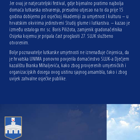
Jer ovaj je natjecateljski festival, gdje bijenalno pratimo najbolja
domaća lutkarska ostvarenja, presudno utjecao na to da prije 15
godina dobijemo pri osječkoj Akademiji za umjetnost i kulturu – u
hrvatskim okvirima jedinstveni Studij glume i lutkarstva. – kazao je
između ostaloga mr. sc. Boris Piližota, zamjenik gradonačelnika
Osijeka kojemu je pripala čast proglasiti 27. SLUK službeno
otvorenim.
Bolje poznavatelje lutkarske umjetnosti ne iznenađuje činjenica, da
je hrvatska UNIMA ponovno povjerila domaćinstvo SLUK-a Dječjem
kazalištu Branka Mihaljevića, kako zbog provjerenih umjetničkih i
organizacijskih dosega ovog uistinu sjajnog ansambla, tako i zbog
uvijek zahvalne osječke publike.