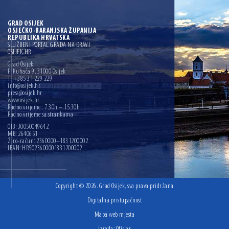
GRAD OSIJEK
OSJEČKO-BARANJSKA ŽUPANIJA
REPUBLIKA HRVATSKA
SLUŽBENI PORTAL GRADA NA DRAVI
OSIJEK.HR
Grad Osijek
F. Kuhača 9, 31000 Osijek
T: +385 31 229 229
info@osijek.hr
press@osijek.hr
www.osijek.hr
Radno vrijeme : 7:30h – 15:30h
Radno vrijeme sa strankama
OIB: 30050049642
MB: 2640651
Žiro-račun: 2360000–1831200002
IBAN: HR5023600001831200002
Copyright © 2026. Grad Osijek, sva prava pridržana
Digitalna pristupačnost
Mapa web mjesta