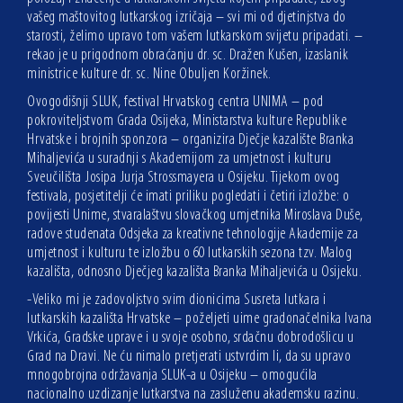
vašeg maštovitog lutkarskog izričaja – svi mi od djetinjstva do
starosti, želimo upravo tom vašem lutkarskom svijetu pripadati. –
rekao je u prigodnom obraćanju dr. sc. Dražen Kušen, izaslanik
ministrice kulture dr. sc. Nine Obuljen Koržinek.
Ovogodišnji SLUK, festival Hrvatskog centra UNIMA – pod
pokroviteljstvom Grada Osijeka, Ministarstva kulture Republike
Hrvatske i brojnih sponzora – organizira Dječje kazalište Branka
Mihaljevića u suradnji s Akademijom za umjetnost i kulturu
Sveučilišta Josipa Jurja Strossmayera u Osijeku. Tijekom ovog
festivala, posjetitelji će imati priliku pogledati i četiri izložbe: o
povijesti Unime, stvaralaštvu slovačkog umjetnika Miroslava Duše,
radove studenata Odsjeka za kreativne tehnologije Akademije za
umjetnost i kulturu te izložbu o 60 lutkarskih sezona tzv. Malog
kazališta, odnosno Dječjeg kazališta Branka Mihaljevića u Osijeku.
-Veliko mi je zadovoljstvo svim dionicima Susreta lutkara i
lutkarskih kazališta Hrvatske – poželjeti uime gradonačelnika Ivana
Vrkića, Gradske uprave i u svoje osobno, srdačnu dobrodošlicu u
Grad na Dravi. Ne ću nimalo pretjerati ustvrdim li, da su upravo
mnogobrojna održavanja SLUK-a u Osijeku – omogućila
nacionalno uzdizanje lutkarstva na zasluženu akademsku razinu.