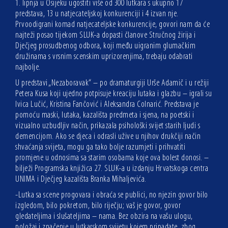
1. lipnja u Osijeku ugostiti više od 300 lutkara s ukupno 17
predstava, 13 u natjecateljskoj konkurenciji i 4 izvan nje.
Prvoodigrani komad natjecateljske konkurencije, govori nam da će
najteži posao tijekom SLUK-a dopasti članove Stručnog žirija i
Dječjeg prosudbenog odbora, koji među uigranim glumačkim
družinama s vrsnim scenskim uprizorenjima, trebaju odabrati
najbolje.
U predstavi „Nezaboravak“ – po dramaturgiji Urše Adamič i u režiji
Petera Kusa koji ujedno potpisuje kreaciju lutaka i glazbu – igrali su
Ivica Lučić, Kristina Fančović i Aleksandra Colnarić. Predstava je
pomoću maski, lutaka, kazališta predmeta i sjena, na poetski i
vizualno uzbudljiv način, prikazala psihološki svijet starih ljudi s
demencijom. Ako se djeca i odrasli užive u njihov drukčiji način
shvaćanja svijeta, mogu ga tako bolje razumjeti i prihvatiti
promjene u odnosima sa starim osobama koje ova bolest donosi. –
bilježi Programska knjižica 27. SLUK-a u izdanju Hrvatskoga centra
UNIMA i Dječjeg kazališta Branka Mihaljevića.
-Lutka sa scene progovara i obraća se publici, no njezin govor bilo
izgledom, bilo pokretom, bilo riječju; vaš je govor, govor
gledateljima i slušateljima – nama. Bez obzira na vašu ulogu,
položaj i značenje u lutkarskom svijetu kojem pripadate, zbog