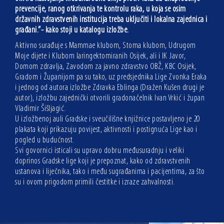
prevencije, ranog otkrivanja te kontrolu raka, u koja se osim
državnih zdravstvenih institucija treba uključiti i lokalna zajednica i
građani.”- kako stoji u katalogu izložbe.
Aktivno surađuje s Mammae klubom, Stoma klubom, Udrugom
Moje dijete i Klubom laringektomiranih Osijek, ali i IK Javor,
Domom zdravlja, Zavodom za javno zdravstvo OBŽ, KBC Osijek,
Gradom i Županijom pa su tako, uz predsjednika Lige Zvonka Eraka
i jednog od autora izložbe Zdravka Eblinga (Dražen Kušen drugi je
autor), izložbu zajednički otvorili gradonačelnik Ivan Vrkić i župan
Vladimir Šišljagić.
U izložbenoj auli Gradske i sveučilišne knjižnice postavljeno je 20
plakata koji prikazuju povijest, aktivnosti i postignuća Lige kao i
pogled u budućnost.
Svi govornici isticali su upravo dobru međusuradnju i veliki
doprinos Gradske lige koji je prepoznat, kako od zdravstvenih
ustanova i liječnika, tako i među sugrađanima i pacijentima, za što
su i ovom prigodom primili čestitke i izraze zahvalnosti.