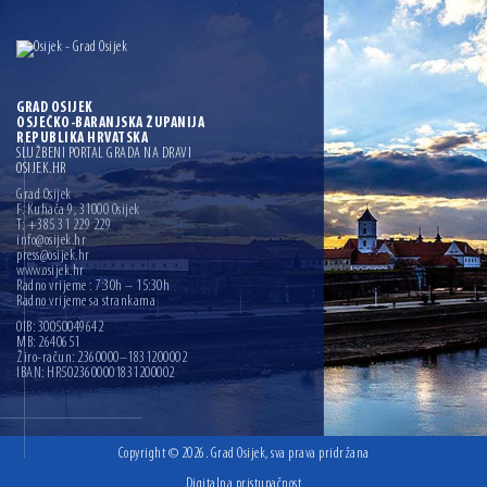
GRAD OSIJEK
OSJEČKO-BARANJSKA ŽUPANIJA
REPUBLIKA HRVATSKA
SLUŽBENI PORTAL GRADA NA DRAVI
OSIJEK.HR
Grad Osijek
F. Kuhača 9, 31000 Osijek
T: +385 31 229 229
info@osijek.hr
press@osijek.hr
www.osijek.hr
Radno vrijeme : 7:30h – 15:30h
Radno vrijeme sa strankama
OIB: 30050049642
MB: 2640651
Žiro-račun: 2360000–1831200002
IBAN: HR5023600001831200002
Copyright © 2026. Grad Osijek, sva prava pridržana
Digitalna pristupačnost