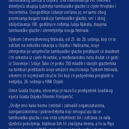
tamburaškog saveza u Osijeku. Ova manifestacija već nekoliko
desetljeća okuplja ljubitelje tamburaške glazbe iz cijele Hrvatske i
inozemstva. Ovogodišnje izdanje svečano je, ne samo zbog
promicanja bogate tradicije tamburaške glazbe, već i zbog
obilježavanja 100. godišnjice rođenja Julija Njikoša, doajena
tamburaške glazbe i utemeljitelja ovoga festivala.
Tijekom četverodnevnog festivala, od 23. do 26. svibnja, koji će se
održati na nekoliko lokacija u Osijeku i Našicama, svoje
interpretacije umjetničke tamburaške glazbe predstavit će dvadeset
i tri orkestra iz cijele Hrvatske, a međunarodnu notu dodat će gosti
iz Slovenije i Srbije. Tako će preko 550 mladih i starijih glazbenika
na tamburi predstaviti svoje umijeće muziciranja. Tijekom festivala,
orkestre će ocjenjivati stručni žiri koji će pobjednika proglasiti u
nedjelju, 26. svibnja u HNK Osijek.
Uime Grada Osijeka, otvorenju je nazočio predsjednik Gradskog
vijeća Grada Osijeka Tihomir Florijančić.
„Ovdje smo kako bismo čestitali i zahvalili organizatorima,
suorganizatorima i pokroviteljima koji omogućuju da se
tamburaška glazba i ova vrsta umjetnosti širi i održava za naša
sljedeća pokoljenja. Istaknuo bih tri značajna imena, a to su Pajo