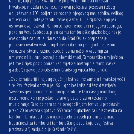
Kolarić, koji je još 1847. utemeljio prvi tamburaški orkestar u
Hrvatskoj, možda i u svijetu, no ovaj je festival poseban i zbog
obilježavanja 100. obljetnice rođenja njegovog nasljednika, velikog
umjetnika i ljubitelja tamburaške glazbe, Julija Njikoša, koji je i
osnovao ovaj festival. Na koncu, spomenuo bih i njegovu suprugu,
pokojnu Veru Svobodu, prvu damu tamburaške glazbe koja nas je
ove godine napustila. Naravno da Grad Osijek prepoznaje i
podržava ovakvu vrstu umjetnosti i da smo je dignuli na jednu
veću, znanstvenu razinu, budući da na našoj Akademiji za
umjetnost i kulturu postoji diplomski studij Tamburaško umijeće pa
je time Osijek pozicioniran kao svjetska metropola tamburaške
glazbe.“, izjavio je predsjednik Gradskog vijeća Florijančić.
„Ovo je najstariji i najdugovječniji festival, ne samo u Hrvatskoj već i
šire. Prvi festival održan je 1961. godine i više od šest desetljeća
Savez uspješno radi na promociji tambure kao našeg narodnog
instrumenta koji je postao i pravo glazbalo za orkestralno
muziciranje. Tako će nam se na ovogodišnjem festivalu predstaviti
preko 20 orkestara s gotovo 550 mladih glazbenica i glazbenika na
tamburi. Ta mladost nas uvijek posebno veseli jer oni su jamac
budućnosti za tamburu i tamburašku glazbu koju ovaj festival i
predstavlja.“, zaključio je Krešimir Račić,