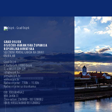
GRAD OSIJEK
OSJEČKO-BARANJSKA ŽUPANIJA
REPUBLIKA HRVATSKA
SLUŽBENI PORTAL GRADA NA DRAVI
OSIJEK.HR
Grad Osijek
F. Kuhača 9, 31000 Osijek
T: +385 31 229 229
info@osijek.hr
press@osijek.hr
www.osijek.hr
Radno vrijeme : 7:30h – 15:30h
Radno vrijeme sa strankama
OIB: 30050049642
MB: 2640651
Žiro-račun: 2360000–1831200002
IBAN: HR5023600001831200002