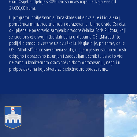
Grad Osijek sudjeluje s 30% iznosa investicije i izdvaja više od
27.000,00 kuna.
U programu obilježavanja Dana škole sudjelovala je i Lidija Kralj,
pomoćnica ministrice znanosti i obrazovanja. U ime Grada Osijeka,
okupljene je pozdravio zamjenik gradonačelnika Boris Piližota, koji
se rado prisjetio svojih školskih dana u klupama OŠ ,,Mladost” te
podijelio emocije vezane uz ovu školu. Naglasio je, pri tome, da je
OŠ ,,Mladost” danas suvremena škola, u čijem je središtu pozornosti
odgojno i obrazovno ispunjen i zadovoljan učenik te da se to vidi
ne samo u kvalitetnom osnovnoškolskom obrazovanju, nego i u
pretpostavkama koje stvara za cjeloživotno obrazovanje.