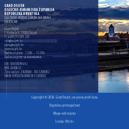
GRAD OSIJEK
OSJEČKO-BARANJSKA ŽUPANIJA
REPUBLIKA HRVATSKA
SLUŽBENI PORTAL GRADA NA DRAVI
OSIJEK.HR
Grad Osijek
F. Kuhača 9, 31000 Osijek
T: +385 31 229 229
info@osijek.hr
press@osijek.hr
www.osijek.hr
Radno vrijeme : 7:30h – 15:30h
Radno vrijeme sa strankama
OIB: 30050049642
MB: 2640651
Žiro-račun: 2360000–1831200002
IBAN: HR5023600001831200002
Copyright © 2026. Grad Osijek, sva prava pridržana
Digitalna pristupačnost
Mapa web mjesta
Izrada:
Ofir.hr