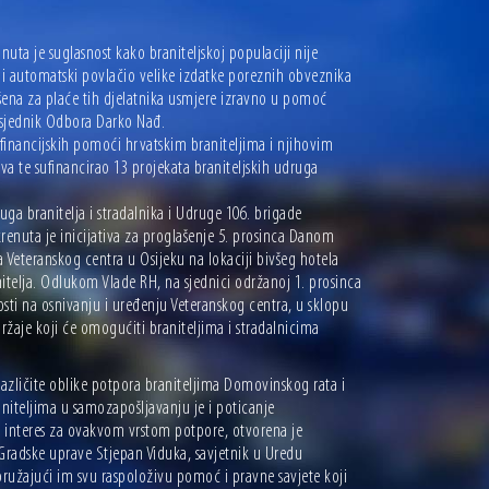
a je suglasnost kako braniteljskoj populaciji nije
 bi automatski povlačio velike izdatke poreznih obveznika
rošena za plaće tih djelatnika usmjere izravno u pomoć
edsjednik Odbora Darko Nađ.
financijskih pomoći hrvatskim braniteljima i njihovim
a te sufinancirao 13 projekata braniteljskih udruga
ga branitelja i stradalnika i Udruge 106. brigade
renuta je inicijativa za proglašenje 5. prosinca Danom
a Veteranskog centra u Osijeku na lokaciji bivšeg hotela
itelja. Odlukom Vlade RH, na sjednici održanoj 1. prosinca
nosti na osnivanju i uređenju Veteranskog centra, u sklopu
ržaje koji će omogućiti braniteljima i stradalnicima
različite oblike potpora braniteljima Domovinskog rata i
iteljima u samozapošljavanju je i poticanje
an interes za ovakvom vrstom potpore, otvorena je
Gradske uprave Stjepan Viduka, savjetnik u Uredu
 pružajući im svu raspoloživu pomoć i pravne savjete koji