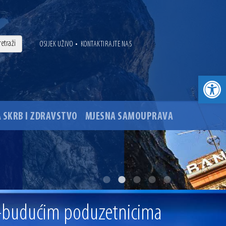
•
OSIJEK UŽIVO
KONTAKTIRAJTE NAS
Open toolbar
 SKRB I ZDRAVSTVO
MJESNA SAMOUPRAVA
. godine
ovu glavnog osječkog Trga Ante Starčevića
ma-budućim poduzetnicima