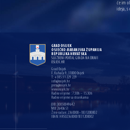
će im ol
ideja, 
GRAD OSIJEK
OSJEČKO-BARANJSKA ŽUPANIJA
REPUBLIKA HRVATSKA
SLUŽBENI PORTAL GRADA NA DRAVI
OSIJEK.HR
Grad Osijek
F. Kuhača 9, 31000 Osijek
T: +385 31 229 229
info@osijek.hr
press@osijek.hr
www.osijek.hr
Radno vrijeme : 7:30h – 15:30h
Radno vrijeme sa strankama
OIB: 30050049642
MB: 2640651
Žiro-račun: 2360000–1831200002
IBAN: HR5023600001831200002