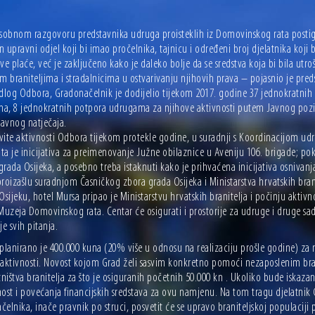
obnom razgovoru predstavnika udruga proisteklih iz Domovinskog rata postignut
 upravni odjel koji bi imao pročelnika, tajnicu i određeni broj djelatnika koji
ve plaće, već je zaključeno kako je daleko bolje da se sredstva koja bi bila ut
im braniteljima i stradalnicima u ostvarivanju njihovih prava – pojasnio je pr
edlog Odbora, Gradonačelnik je dodijelio tijekom 2017. godine 37 jednokratnih 
ima, 8 jednokratnih potpora udrugama za njihove aktivnosti putem Javnog poziv
avnog natječaja.
ite aktivnosti Odbora tijekom protekle godine, u suradnji s Koordinacijom udru
a je inicijativa za preimenovanje Južne obilaznice u Aveniju 106. brigade; pok
rada Osijeka, a posebno treba istaknuti kako je prihvaćena inicijativa osnivanj
roizašlu suradnjom Časničkog zbora grada Osijeka i Ministarstva hrvatskih bran
Osijeku, hotel Mursa pripao je Ministarstvu hrvatskih branitelja i počinju aktiv
Muzeja Domovinskog rata. Centar će osigurati i prostorije za udruge i druge sad
je svih pitanja.
planirano je 400.000 kuna (20% više u odnosu na realizaciju prošle godine) za 
 aktivnosti. Novost kojom Grad želi sasvim konkretno pomoći nezaposlenim bran
ništva branitelja za što je osiguranih početnih 50.000 kn . Ukoliko bude iskaz
st i povećanja financijskih sredstava za ovu namjenu. Na tom tragu djelatnik 
elnika, inače pravnik po struci, posvetit će se upravo braniteljskoj populaciji