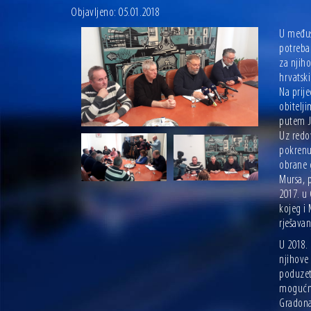
Objavljeno: 05.01.2018
U međus
potreban
za njiho
hrvatsk
Na prij
obitelj
putem J
Uz redov
pokrenut
obrane g
Mursa, p
2017. u 
kojeg i 
rješavan
U 2018. 
njihove
poduzet
mogućno
Gradonač