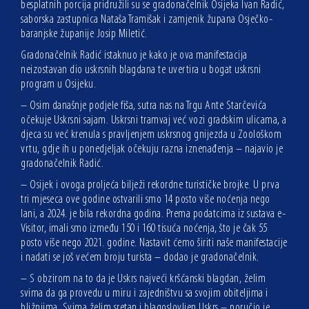
besplatnih porcija pridružili su se gradonačelnik Osijeka Ivan Radić,
saborska zastupnica Nataša Tramišak i zamjenik župana Osječko-
baranjske županije Josip Miletić.
Gradonačelnik Radić istaknuo je kako je ova manifestacija
neizostavan dio uskrsnih blagdana te uvertira u bogat uskrsni
program u Osijeku.
– Osim današnje podjele fiša, sutra nas na Trgu Ante Starčevića
očekuje Uskrsni sajam. Uskrsni tramvaj već vozi gradskim ulicama, a
djeca su već krenula s pravljenjem uskrsnog gnijezda u Zoološkom
vrtu, gdje ih u ponedjeljak očekuju razna iznenađenja – najavio je
gradonačelnik Radić.
– Osijek i ovoga proljeća bilježi rekordne turističke brojke. U prva
tri mjeseca ove godine ostvarili smo 14 posto više noćenja nego
lani, a 2024. je bila rekordna godina. Prema podatcima iz sustava e-
Visitor, imali smo između 150 i 160 tisuća noćenja, što je čak 55
posto više nego 2021. godine. Nastavit ćemo širiti naše manifestacije
i nadati se još većem broju turista – dodao je gradonačelnik.
– S obzirom na to da je Uskrs najveći kršćanski blagdan, želim
svima da ga provedu u miru i zajedništvu sa svojim obiteljima i
bližnjima. Svima želim sretan i blagoslovljen Uskrs – poručio je