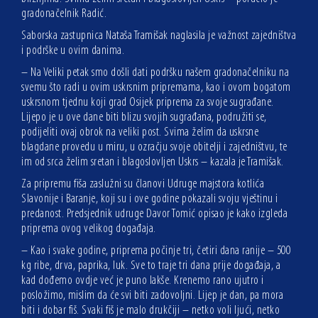
gradonačelnik Radić.
Saborska zastupnica Nataša Tramišak naglasila je važnost zajedništva
i podrške u ovim danima.
– Na Veliki petak smo došli dati podršku našem gradonačelniku na
svemu što radi u ovim uskrsnim pripremama, kao i ovom bogatom
uskrsnom tjednu koji grad Osijek priprema za svoje sugrađane.
Lijepo je u ove dane biti blizu svojih sugrađana, podružiti se,
podijeliti ovaj obrok na veliki post. Svima želim da uskrsne
blagdane provedu u miru, u ozračju svoje obitelji i zajedništvu, te
im od srca želim sretan i blagoslovljen Uskrs – kazala je Tramišak.
Za pripremu fiša zaslužni su članovi Udruge majstora kotlića
Slavonije i Baranje, koji su i ove godine pokazali svoju vještinu i
predanost. Predsjednik udruge Davor Tomić opisao je kako izgleda
priprema ovog velikog događaja.
– Kao i svake godine, priprema počinje tri, četiri dana ranije – 500
kg ribe, drva, paprika, luk. Sve to traje tri dana prije događaja, a
kad dođemo ovdje već je puno lakše. Krenemo rano ujutro i
posložimo, mislim da će svi biti zadovoljni. Lijep je dan, pa mora
biti i dobar fiš. Svaki fiš je malo drukčiji – netko voli ljući, netko