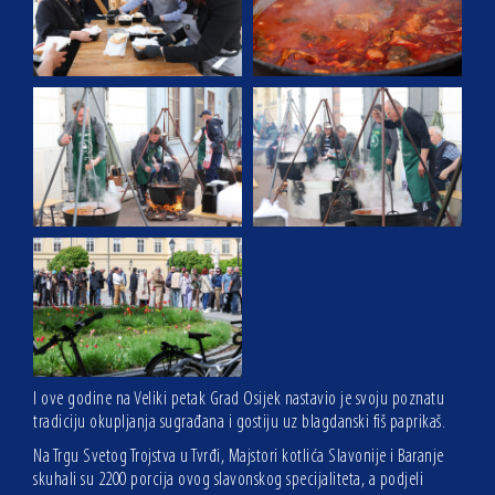
I ove godine na Veliki petak Grad Osijek nastavio je svoju poznatu
tradiciju okupljanja sugrađana i gostiju uz blagdanski fiš paprikaš.
Na Trgu Svetog Trojstva u Tvrđi, Majstori kotlića Slavonije i Baranje
skuhali su 2200 porcija ovog slavonskog specijaliteta, a podjeli