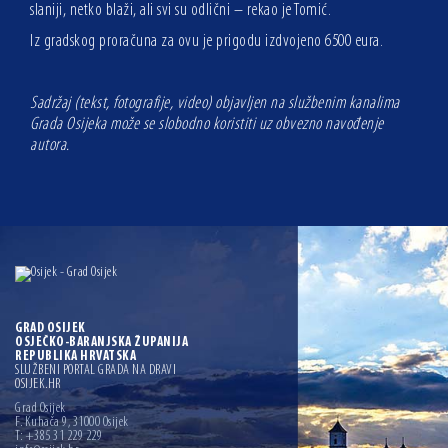
slaniji, netko blaži, ali svi su odlični – rekao je Tomić.
Iz gradskog proračuna za ovu je prigodu izdvojeno 6500 eura.
Sadržaj (tekst, fotografije, video) objavljen na službenim kanalima
Grada Osijeka može se slobodno koristiti uz obvezno navođenje
autora.
GRAD OSIJEK
OSJEČKO-BARANJSKA ŽUPANIJA
REPUBLIKA HRVATSKA
SLUŽBENI PORTAL GRADA NA DRAVI
OSIJEK.HR
Grad Osijek
F. Kuhača 9, 31000 Osijek
T: +385 31 229 229