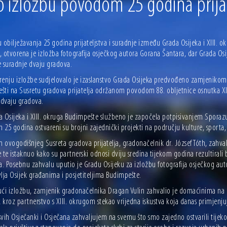
o izložbu povodom 25 godina prijat
 ove godine pod kontrolom
sti i Dan hrvatskih branitelja
 obilježavanja 25 godina prijateljstva i suradnje između Grada Osijeka i XIII. o
a, otvorena je izložba fotografija osječkog autora Gorana Šantara, dar Grada Os
e suradnje dvaju gradova.
renju izložbe sudjelovalo je izaslanstvo Grada Osijeka predvođeno zamjeniko
šti na Susretu gradova prijatelja održanom povodom 88. obljetnice osnutka XIII
dvaju gradova.
 Osijeka i XIII. okruga Budimpešte službeno je započela potpisivanjem Sporazum
h 25 godina ostvareni su brojni zajednički projekti na području kulture, sporta
ovogodišnjeg Susreta gradova prijatelja, gradonačelnik dr. József Tóth, zahvali
 te istaknuo kako su partnerski odnosi dviju sredina tijekom godina rezultiral
va. Posebnu zahvalu uputio je Gradu Osijeku za izložbu fotografija osječkog au
lja Osijek građanima i posjetiteljima Budimpešte.
ući izložbu, zamjenik gradonačelnika Dragan Vulin zahvalio je domaćinima na 
k kroz partnerstvo s XIII. okrugom stekao vrijedna iskustva koja danas primjenju
svih Osječanki i Osječana zahvaljujem na svemu što smo zajedno ostvarili tijek