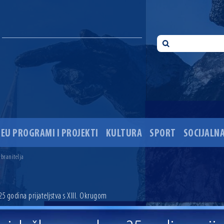
EU PROGRAMI I PROJEKTI
KULTURA
SPORT
SOCIJALNA
 ove godine pod kontrolom
sti i Dan hrvatskih branitelja
 branitelja
i 35. obljetnice pogibije hrvatskih policajaca
ića u Višnjevcu. Gradonačelnik Radić: Višnjevčani će napokon dobiti cestu kakvu su i trebali još 2015
ciju i dogradnju OŠ Jagode Truhelke vrijedan 5,45 milijuna eura
 godina prijateljstva s XIII. Okrugom
ski mjesec
onačelnik Radić istaknuo da je u osječke vrtiće upisan rekordan broj djece, te najavio cjelovitu obn
ežio 30 godina djelovanja