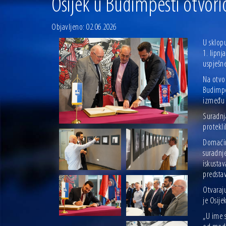
Osijek u Budimpešti otvori
04.07.2026 | Zbog povoljnih vodostaja i pravodobnih mjera komarci
04.08.2026 | U Osijeku obilježen Dan pobjede i domovinske zahvalno
Objavljeno: 02.06.2026
U sklopu
1. lipnj
uspješn
Na otvo
Budimpe
između 
Suradnja
protekli
Domaćin 
suradnje
iskusta
predstav
Otvaraj
je Osije
„U ime 