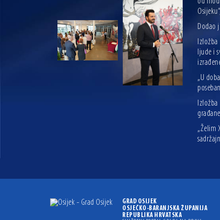
od model
Osijeku“
Dodao j
Izložba 
ljude i 
izrađene
„U doba 
poseban 
Izložba 
građane 
„Želim 
sadržaj
GRAD OSIJEK
OSJEČKO-BARANJSKA ŽUPANIJA
REPUBLIKA HRVATSKA