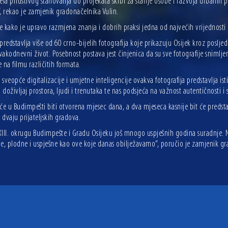
a priuštivog stanovanja do projekata skrbi za starije osobe i razvoja urbanih pa
, rekao je zamjenik gradonačelnika Vulin.
e kako je upravo razmjena znanja i dobrih praksi jedna od najvećih vrijednosti
predstavlja više od 60 crno-bijelih fotografija koje prikazuju Osijek kroz poslj
svakodnevni život. Posebnost postava jest činjenica da su sve fotografije sniml
 na filmu različitih formata.
sveopće digitalizacije i umjetne inteligencije ovakva fotografija predstavlja i
doživljaj prostora, ljudi i trenutaka te nas podsjeća na važnost autentičnosti i s
će u Budimpešti biti otvorena mjesec dana, a dva mjeseca kasnije bit će predst
dvaju prijateljskih gradova.
XIII. okrugu Budimpešte i Gradu Osijeku još mnogo uspješnih godina suradnje. N
ne, plodne i uspješne kao ove koje danas obilježavamo“, poručio je zamjenik gr