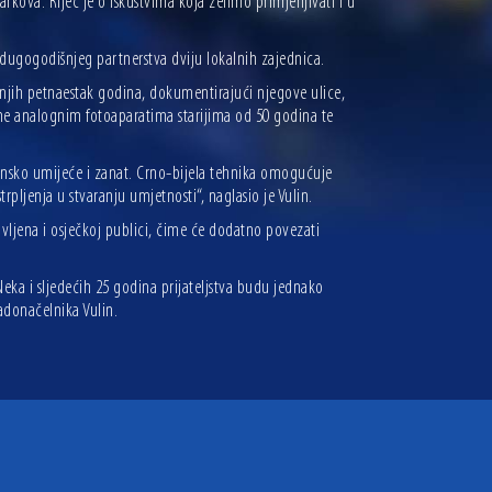
rkova. Riječ je o iskustvima koja želimo primjenjivati i u
 dugogodišnjeg partnerstva dviju lokalnih zajednica.
ednjih petnaestak godina, dokumentirajući njegove ulice,
jene analognim fotoaparatima starijima od 50 godina te
stinsko umijeće i zanat. Crno-bijela tehnika omogućuje
trpljenja u stvaranju umjetnosti“, naglasio je Vulin.
avljena i osječkoj publici, čime će dodatno povezati
eka i sljedećih 25 godina prijateljstva budu jednako
adonačelnika Vulin.