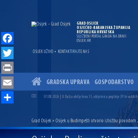
GRAD OSIJEK
OSJEČKO-BARANJSKA ŽUPANIJA
REPUBLIKA HRVATSKA
SLUŽBENI PORTAL GRADA NA DRAVI
OSIJEK.HR
Facebook
•
OSIJEK UŽIVO
KONTAKTIRAJTE NAS
Twitter
Print
GRADSKA UPRAVA
GOSPODARSTVO
04.07.2026 | Zbog povoljnih vodostaja i pravodobnih mjera komarci
Email
04.08.2026 | U Osijeku obilježen Dan pobjede i domovinske zahvalno
01.08.2026 | U Dalju obilježena 35. obljetnica pogibije 39 hrvatskih
31.07.2026 | U Osijeku premijerno prikazan film „MUP-ovci Dalj“ uoč
Share
23.07.2026 | Započela izgradnja nove ceste u Ulici bana Josipa Jelač
14.07.2026 | Gradonačelnik Ivan Radić uručio ugovor za rekonstruk
Grad Osijek
» Osijek u Budimpešti otvorio izložbu povodom 25
13.07.2026 | Ljetnim izdanjem Večeri vina i umjetnosti završen Vin
07.07.2026 | Održana 8. sjednica Gradskog vijeća Grada Osijeka. Grad
06.07.2026 | Brevis koncertom u Zlatnoj dvorani Musikvereina obilj