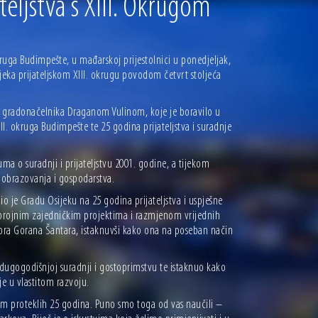
eljstva s XIII. Okrugom
kruga Budimpešte, u mađarskoj prijestolnici u ponedjeljak,
ijeka prijateljskom XIII. okrugu povodom četvrt stoljeća
m gradonačelnika Draganom Vulinom, koje je boravilo u
. okruga Budimpešte te 25 godina prijateljstva i suradnje
a o suradnji i prijateljstvu 2001. godine, a tijekom
, obrazovanja i gospodarstva.
o je Gradu Osijeku na 25 godina prijateljstva i uspješne
i brojnim zajedničkim projektima i razmjenom vrijednih
tora Gorana Šantara, istaknuvši kako ona na poseban način
dugogodišnjoj suradnji i gostoprimstvu te istaknuo kako
je u vlastitom razvoju.
om proteklih 25 godina. Puno smo toga od vas naučili –