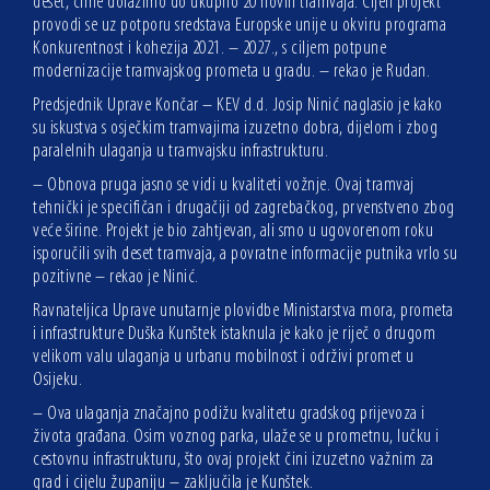
deset, čime dolazimo do ukupno 20 novih tramvaja. Cijeli projekt
provodi se uz potporu sredstava Europske unije u okviru programa
Konkurentnost i kohezija 2021. – 2027., s ciljem potpune
modernizacije tramvajskog prometa u gradu. – rekao je Rudan.
Predsjednik Uprave Končar – KEV d.d. Josip Ninić naglasio je kako
su iskustva s osječkim tramvajima izuzetno dobra, dijelom i zbog
paralelnih ulaganja u tramvajsku infrastrukturu.
– Obnova pruga jasno se vidi u kvaliteti vožnje. Ovaj tramvaj
tehnički je specifičan i drugačiji od zagrebačkog, prvenstveno zbog
veće širine. Projekt je bio zahtjevan, ali smo u ugovorenom roku
isporučili svih deset tramvaja, a povratne informacije putnika vrlo su
pozitivne – rekao je Ninić.
Ravnateljica Uprave unutarnje plovidbe Ministarstva mora, prometa
i infrastrukture Duška Kunštek istaknula je kako je riječ o drugom
velikom valu ulaganja u urbanu mobilnost i održivi promet u
Osijeku.
– Ova ulaganja značajno podižu kvalitetu gradskog prijevoza i
života građana. Osim voznog parka, ulaže se u prometnu, lučku i
cestovnu infrastrukturu, što ovaj projekt čini izuzetno važnim za
grad i cijelu županiju – zaključila je Kunštek.