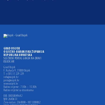
GRAD OSIJEK
OSJEČKO-BARANJSKA ŽUPANIJA
REPUBLIKA HRVATSKA
SLUŽBENI PORTAL GRADA NA DRAVI
OSIJEK.HR
Grad Osijek
F. Kuhača 9, 31000 Osijek
T: +385 31 229 229
info@osijek.hr
press@osijek.hr
www.osijek.hr
Radno vrijeme : 7:30h – 15:30h
Radno vrijeme sa strankama
OIB: 30050049642
MB: 2640651
Žiro-račun: 2360000–1831200002