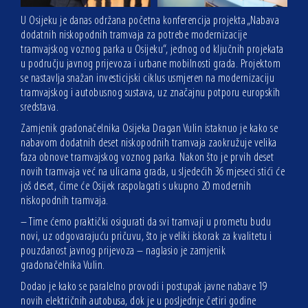
U Osijeku je danas održana početna konferencija projekta „Nabava
dodatnih niskopodnih tramvaja za potrebe modernizacije
tramvajskog voznog parka u Osijeku“, jednog od ključnih projekata
u području javnog prijevoza i urbane mobilnosti grada. Projektom
se nastavlja snažan investicijski ciklus usmjeren na modernizaciju
tramvajskog i autobusnog sustava, uz značajnu potporu europskih
sredstava.
Zamjenik gradonačelnika Osijeka Dragan Vulin istaknuo je kako se
nabavom dodatnih deset niskopodnih tramvaja zaokružuje velika
faza obnove tramvajskog voznog parka. Nakon što je prvih deset
novih tramvaja već na ulicama grada, u sljedećih 36 mjeseci stići će
još deset, čime će Osijek raspolagati s ukupno 20 modernih
niskopodnih tramvaja.
– Time ćemo praktički osigurati da svi tramvaji u prometu budu
novi, uz odgovarajuću pričuvu, što je veliki iskorak za kvalitetu i
pouzdanost javnog prijevoza – naglasio je zamjenik
gradonačelnika Vulin.
Dodao je kako se paralelno provodi i postupak javne nabave 19
novih električnih autobusa, dok je u posljednje četiri godine