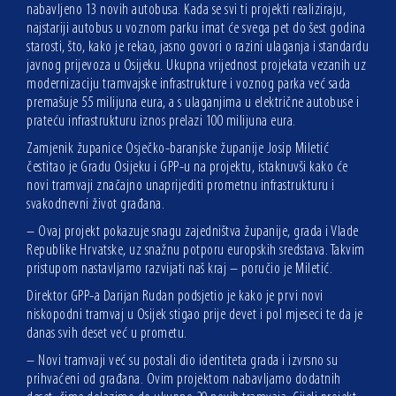
nabavljeno 13 novih autobusa. Kada se svi ti projekti realiziraju,
najstariji autobus u voznom parku imat će svega pet do šest godina
starosti, što, kako je rekao, jasno govori o razini ulaganja i standardu
javnog prijevoza u Osijeku. Ukupna vrijednost projekata vezanih uz
modernizaciju tramvajske infrastrukture i voznog parka već sada
premašuje 55 milijuna eura, a s ulaganjima u električne autobuse i
prateću infrastrukturu iznos prelazi 100 milijuna eura.
Zamjenik županice Osječko-baranjske županije Josip Miletić
čestitao je Gradu Osijeku i GPP-u na projektu, istaknuvši kako će
novi tramvaji značajno unaprijediti prometnu infrastrukturu i
svakodnevni život građana.
– Ovaj projekt pokazuje snagu zajedništva županije, grada i Vlade
Republike Hrvatske, uz snažnu potporu europskih sredstava. Takvim
pristupom nastavljamo razvijati naš kraj – poručio je Miletić.
Direktor GPP-a Darijan Rudan podsjetio je kako je prvi novi
niskopodni tramvaj u Osijek stigao prije devet i pol mjeseci te da je
danas svih deset već u prometu.
– Novi tramvaji već su postali dio identiteta grada i izvrsno su
prihvaćeni od građana. Ovim projektom nabavljamo dodatnih