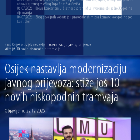
obnovu glavnog osječkog Trga Ante Starčevića
06.07.2026 | Brevis koncertom u Zlatnoj dvorani Musikvereina obilježio 30 godina
djelovanja
04.07.2026 | Zbog povoljnih vodostaja i pravodobnih mjera komarci ove godine pod
kontrolom
Grad Osijek
» Osijek nastavlja modernizaciju javnog prijevoza:
stiže još 10 novih niskopodnih tramvaja
Osijek nastavlja modernizaciju
javnog prijevoza: stiže još 10
novih niskopodnih tramvaja
Objavljeno: 22.12.2025