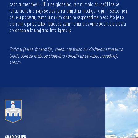
kako su trendovi u IT-u na globalnoj razini malo drugačiji te se
fokus trenutno najviše stavlja na umjetnu inteligenciju. IT sektor je i
dalje u porastu, samo u nekim drugim segmentima nego što je to
bio ranije pa će tako i buduća zanimanja u ovome području tražiti
predznanja iz umjetne inteligencije.
Sadržaj (tekst, fotografije, video) objavljen na službenim kanalima
Grada Osijeka može se slobodno koristiti uz obvezno navođenje
autora.
GRAD OSIJEK