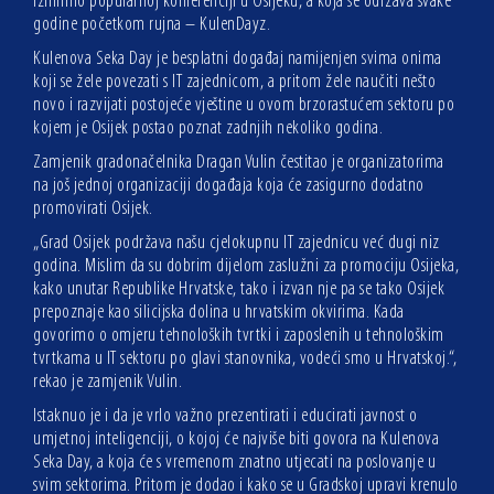
iznimno popularnoj konferenciji u Osijeku, a koja se održava svake
godine početkom rujna – KulenDayz.
Kulenova Seka Day je besplatni događaj namijenjen svima onima
koji se žele povezati s IT zajednicom, a pritom žele naučiti nešto
novo i razvijati postojeće vještine u ovom brzorastućem sektoru po
kojem je Osijek postao poznat zadnjih nekoliko godina.
Zamjenik gradonačelnika Dragan Vulin čestitao je organizatorima
na još jednoj organizaciji događaja koja će zasigurno dodatno
promovirati Osijek.
„Grad Osijek podržava našu cjelokupnu IT zajednicu već dugi niz
godina. Mislim da su dobrim dijelom zaslužni za promociju Osijeka,
kako unutar Republike Hrvatske, tako i izvan nje pa se tako Osijek
prepoznaje kao silicijska dolina u hrvatskim okvirima. Kada
govorimo o omjeru tehnoloških tvrtki i zaposlenih u tehnološkim
tvrtkama u IT sektoru po glavi stanovnika, vodeći smo u Hrvatskoj.“,
rekao je zamjenik Vulin.
Istaknuo je i da je vrlo važno prezentirati i educirati javnost o
umjetnoj inteligenciji, o kojoj će najviše biti govora na Kulenova
Seka Day, a koja će s vremenom znatno utjecati na poslovanje u
svim sektorima. Pritom je dodao i kako se u Gradskoj upravi krenulo