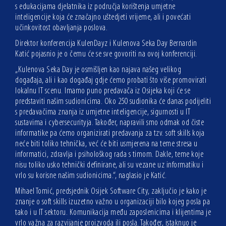
s edukacijama djelatnika iz područja korištenja umjetne
inteligencije koja će značajno uštedjeti vrijeme, ali i povećati
učinkovitost obavljanja poslova.
Direktor konferencija KulenDayz i Kulenova Seka Day Bernardin
Katić pojasnio je o čemu će se sve govoriti na ovoj konferenciji.
„Kulenova Seka Day je osmišljen kao najava našeg velikog
događaja, ali i kao događaj gdje ćemo probati što više promovirati
lokalnu IT scenu. Imamo puno predavača iz Osijeka koji će se
predstaviti našim sudionicima. Oko 250 sudionika će danas podijeliti
s predavačima znanja iz umjetne inteligencije, sigurnosti u IT
sustavima i cybersecurityja. Također, napravili smo odmak od čiste
informatike pa ćemo organizirati predavanja za tzv. soft skills koja
neće biti toliko tehnička, već će biti usmjerena na teme stresa u
informatici, zdravlja i psihološkog rada s timom. Dakle, teme koje
nisu toliko usko tehnički definirane, ali su vezane uz informatiku i
vrlo su korisne našim sudionicima.“, naglasio je Katić.
Mihael Tomić, predsjednik Osijek Software City, zaključio je kako je
znanje o soft skills izuzetno važno u organizaciji bilo kojeg posla pa
tako i u IT sektoru. Komunikacija među zaposlenicima i klijentima je
vrlo važna za razvijanje proizvoda ili posla. Također, istaknuo je