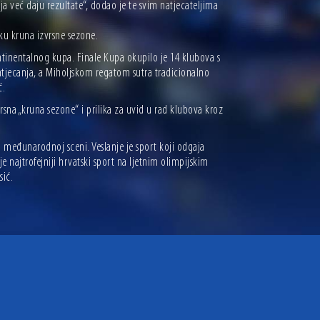
a već daju rezultate“, dodao je te svim natjecateljima
eku kruna izvrsne sezone.
tinentalnog kupa. Finale Kupa okupilo je 14 klubova s
natjecanja, a Miholjskom regatom sutra tradicionalno
ć.
rsna „kruna sezone“ i prilika za uvid u rad klubova kroz
 međunarodnoj sceni. Veslanje je sport koji odgaja
je najtrofejniji hrvatski sport na ljetnim olimpijskim
sić.