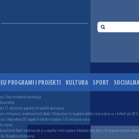
EU PROGRAMI I PROJEKTI
KULTURA
SPORT
SOCIJALNA
ti i Dan hrvatskih branitelja
 branitelja
i 35. obljetnice pogibije hrvatskih policajaca
ića u Višnjevcu. Gradonačelnik Radić: Višnjevčani će napokon dobiti cestu kakvu su i trebali još 2015
ciju i dogradnju OŠ Jagode Truhelke vrijedan 5,45 milijuna eura
ski mjesec
onačelnik Radić istaknuo da je u osječke vrtiće upisan rekordan broj djece, te najavio cjelovitu obno
ežio 30 godina djelovanja