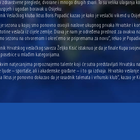
zdravstvene preglede, dvorane i mnogo drugih stvari. To su velika ulaganja koj
 uspjeh i ugodan boravak u Osijeku.
nik Veslačkog kluba Iktus Boris Popadić kazao je kako je veslački vikend u Osij
s je sezona u kojoj smo ponovno osvojili naslove ukupnog prvaka Hrvatske i kon
stotine veslača iz cijele zemlje. Drava je nam je određena prednost za ovakva 
mo sezonu na otvorenom i okrećemo se pripremama za novu“, rekao je Popadi
nik Hrvatskog veslačkog saveza Željko Kisić istaknuo je da je finale Kupa svojev
 posebice u mlađim kategorijama.
kvim natjecanjima prepoznajemo talente koji će sutra predstavljati Hrvatsku na
e ljude – sportaše, ali i akademske građane – i to ga izdvaja. Hrvatsko veslanje 
a Iktus je ponovno dokazao da je rasadnik talenata i vrhunski klub“, kazao je Ki