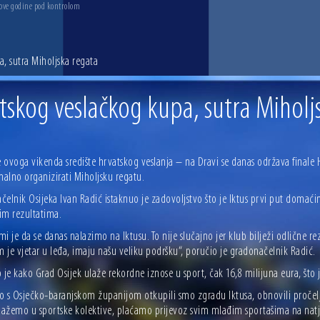
 ove godine pod kontrolom
, sutra Miholjska regata
tskog veslačkog kupa, sutra Miholj
e ovoga vikenda središte hrvatskog veslanja – na Dravi se danas održava finale 
nalno organizirati Miholjsku regatu.
elnik Osijeka Ivan Radić istaknuo je zadovoljstvo što je Iktus prvi put domaći
im rezultatima.
i je da se danas nalazimo na Iktusu. To nije slučajno jer klub bilježi odlične 
m je vjetar u leđa, imaju našu veliku podršku“, poručio je gradonačelnik Radić.
 je kako Grad Osijek ulaže rekordne iznose u sport, čak 16,8 milijuna eura, što 
 s Osječko-baranjskom županijom otkupili smo zgradu Iktusa, obnovili pročelja, 
ulažemo u sportske kolektive, plaćamo prijevoz svim mlađim sportašima na nat