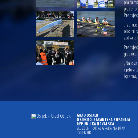
plaćamo 
poželio
Predsjed
„Iza na
oko tri 
zatvara
Predsjed
godinu,
„Na ova
cjelovit
igrama, 
GRAD OSIJEK
OSJEČKO-BARANJSKA ŽUPANIJA
REPUBLIKA HRVATSKA
SLUŽBENI PORTAL GRADA NA DRAVI
OSIJEK.HR