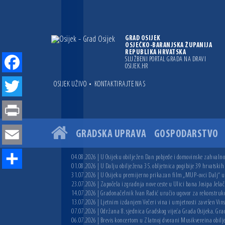
GRAD OSIJEK
OSJEČKO-BARANJSKA ŽUPANIJA
REPUBLIKA HRVATSKA
SLUŽBENI PORTAL GRADA NA DRAVI
OSIJEK.HR
Facebook
•
OSIJEK UŽIVO
KONTAKTIRAJTE NAS
Twitter
Print
GRADSKA UPRAVA
GOSPODARSTVO
Email
04.08.2026 | U Osijeku obilježen Dan pobjede i domovinske zahvalnos
01.08.2026 | U Dalju obilježena 35. obljetnica pogibije 39 hrvatskih
Share
31.07.2026 | U Osijeku premijerno prikazan film „MUP-ovci Dalj“ uoč
23.07.2026 | Započela izgradnja nove ceste u Ulici bana Josipa Jelač
14.07.2026 | Gradonačelnik Ivan Radić uručio ugovor za rekonstruk
13.07.2026 | Ljetnim izdanjem Večeri vina i umjetnosti završen Vin
07.07.2026 | Održana 8. sjednica Gradskog vijeća Grada Osijeka. Grad
06.07.2026 | Brevis koncertom u Zlatnoj dvorani Musikvereina obilj