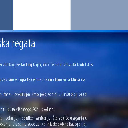
ska regata
Hrvatskog veslačkog kupa, dok će sutra Veslački klub Iktus
n završnice Kupa te čestitao svim članovima kluba na
rezultate – sveukupni smo pobjednici u Hrvatskoj. Grad
je tri puta više nego 2021. godine.
stolariju, hodnike i sanitarije. Što se tiče ulaganja u
jecanja, plaćamo suce za sve mlađe dobne kategorije,