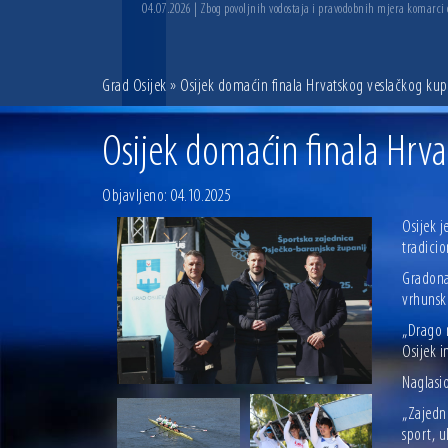
04.07.2026 | Zbog povoljnih vodostaja i pravodobnih mjera komarci
Grad Osijek
» Osijek domaćin finala Hrvatskog veslačkog kupa
Osijek domaćin finala Hrva
Objavljeno: 04.10.2025
Osijek j
tradicio
Gradonač
vrhunsk
„Drago m
Osijek i
Naglasio
„Zajedno
sport, 