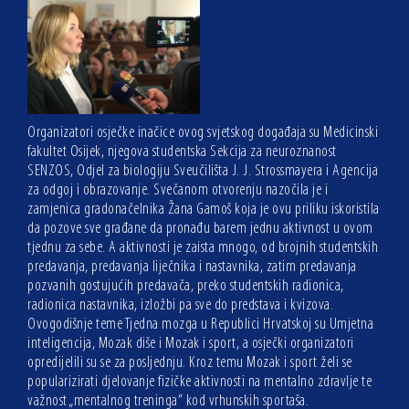
Organizatori osječke inačice ovog svjetskog događaja su Medicinski
fakultet Osijek, njegova studentska Sekcija za neuroznanost
SENZOS, Odjel za biologiju Sveučilišta J. J. Strossmayera i Agencija
za odgoj i obrazovanje. Svečanom otvorenju nazočila je i
zamjenica gradonačelnika Žana Gamoš koja je ovu priliku iskoristila
da pozove sve građane da pronađu barem jednu aktivnost u ovom
tjednu za sebe. A aktivnosti je zaista mnogo, od brojnih studentskih
predavanja, predavanja liječnika i nastavnika, zatim predavanja
pozvanih gostujućih predavača, preko studentskih radionica,
radionica nastavnika, izložbi pa sve do predstava i kvizova.
Ovogodišnje teme Tjedna mozga u Republici Hrvatskoj su Umjetna
inteligencija, Mozak diše i Mozak i sport, a osječki organizatori
opredijelili su se za posljednju. Kroz temu Mozak i sport želi se
popularizirati djelovanje fizičke aktivnosti na mentalno zdravlje te
važnost „mentalnog treninga“ kod vrhunskih sportaša.