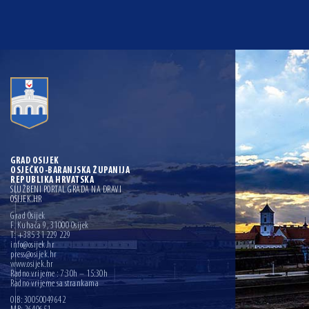
GRAD OSIJEK
OSJEČKO-BARANJSKA ŽUPANIJA
REPUBLIKA HRVATSKA
SLUŽBENI PORTAL GRADA NA DRAVI
OSIJEK.HR
Grad Osijek
F. Kuhača 9, 31000 Osijek
T: +385 31 229 229
info@osijek.hr
press@osijek.hr
www.osijek.hr
Radno vrijeme : 7:30h – 15:30h
Radno vrijeme sa strankama
OIB: 30050049642