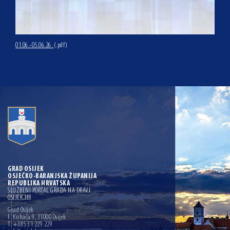
01.06.-05.06.26.
(.pdf)
GRAD OSIJEK
OSJEČKO-BARANJSKA ŽUPANIJA
REPUBLIKA HRVATSKA
SLUŽBENI PORTAL GRADA NA DRAVI
OSIJEK.HR
Grad Osijek
F. Kuhača 9, 31000 Osijek
T: +385 31 229 229