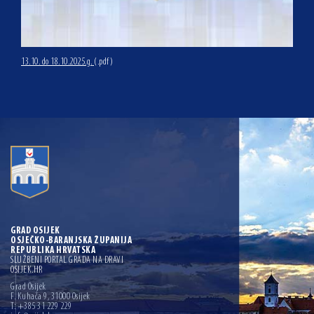
13.10. do 18.10.2025.g.
(.pdf)
GRAD OSIJEK
OSJEČKO-BARANJSKA ŽUPANIJA
REPUBLIKA HRVATSKA
SLUŽBENI PORTAL GRADA NA DRAVI
OSIJEK.HR
Grad Osijek
F. Kuhača 9, 31000 Osijek
T: +385 31 229 229